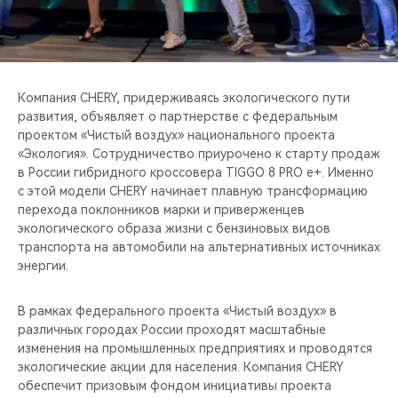
CHERY REMOTE
CHERY И СПОРТ
НАШИ МЕРОПРИЯТИЯ
Компания CHERY, придерживаясь экологического пути
развития, объявляет о партнерстве c федеральным
проектом «Чистый воздух» национального проекта
ВИДЕООБЗОРЫ
«Экология». Сотрудничество приурочено к старту продаж
в России гибридного кроссовера TIGGO 8 PRO e+. Именно
CHERY ДЛЯ ДЕТЕЙ
с этой модели CHERY начинает плавную трансформацию
перехода поклонников марки и приверженцев
экологического образа жизни с бензиновых видов
транспорта на автомобили на альтернативных источниках
энергии.
В рамках федерального проекта «Чистый воздух» в
различных городах России проходят масштабные
изменения на промышленных предприятиях и проводятся
экологические акции для населения. Компания CHERY
обеспечит призовым фондом инициативы проекта