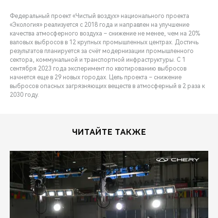
Федеральный проект «Чистый воздух» национального проекта
«Экология» реализуется с 2018 года и направлен на улучшение
качества атмосферного воздуха – снижение не менее, чем на 20%
валовых выбросов в 12 крупных промышленных центрах. Достичь
результатов планируется за счёт модернизации промышленного
сектора, коммунальной и транспортной инфраструктуры. С 1
сентября 2023 года эксперимент по квотированию выбросов
начнется еще в 29 новых городах. Цель проекта – снижение
выбросов опасных загрязняющих веществ в атмосферный в 2 раза к
2030 году.
ЧИТАЙТЕ ТАКЖЕ