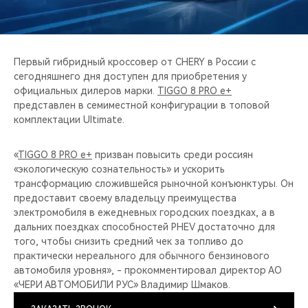
CHERY REMOTE
CHERY И СПОРТ
Первый гибридный кроссовер от CHERY в России с
НАШИ МЕРОПРИЯТИЯ
сегодняшнего дня доступен для приобретения у
официальных дилеров марки.
TIGGO 8 PRO e+
представлен в семиместной конфигурации в топовой
ВИДЕООБЗОРЫ
комплектации Ultimate.
CHERY ДЛЯ ДЕТЕЙ
«
TIGGO 8 PRO e+
призван повысить среди россиян
«экологическую сознательность» и ускорить
трансформацию сложившейся рыночной конъюнктуры. Он
предоставит своему владельцу преимущества
электромобиля в ежедневных городских поездках, а в
дальних поездках способностей PHEV достаточно для
того, чтобы снизить средний чек за топливо до
практически нереального для обычного бензинового
автомобиля уровня», - прокомментировал директор АО
«ЧЕРИ АВТОМОБИЛИ РУС» Владимир Шмаков.