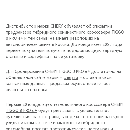
CHERY REMOTE
CHERY И СПОРТ
Дистрибьютор марки CHERY объявляет об открытии
НАШИ МЕРОПРИЯТИЯ
предзаказов гибридного семиместного кроссовера TIGGO
8 PRO e+ и тем самым начинает революцию на
автомобильном рынке в России. До конца июня 2023 года
ВИДЕООБЗОРЫ
первые покупатели получат в подарок мощную зарядную
станцию и сертификат на её установку.
CHERY ДЛЯ ДЕТЕЙ
Для бронирования CHERY TIGGO 8 PRO e+ достаточно на
официальном сайте марки –
chery.ru
– оставить свои
контактные данные. Предзаказ осуществляется без
авансового платежа.
Первые 20 владельцев технологичного кроссовера
CHERY
TIGGO 8 PRO e+
будут приглашены в увлекательное
путешествие на юг страны, в ходе которого они наглядно
увидят и испытают все возможности гибридного
автомобиля, посетят достопримечательности края и