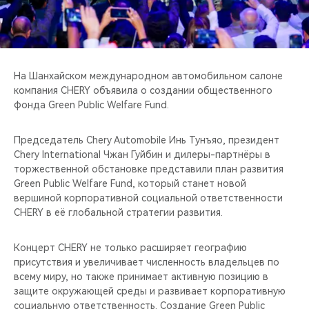
CHERY REMOTE
CHERY И СПОРТ
НАШИ МЕРОПРИЯТИЯ
На Шанхайском международном автомобильном салоне
компания CHERY объявила о создании общественного
фонда Green Public Welfare Fund.
ВИДЕООБЗОРЫ
Председатель Chery Automobile Инь Тунъяо, президент
CHERY ДЛЯ ДЕТЕЙ
Chery International Чжан Гуйбин и дилеры-партнёры в
торжественной обстановке представили план развития
Green Public Welfare Fund, который станет новой
вершиной корпоративной социальной ответственности
CHERY в её глобальной стратегии развития.
Концерт CHERY не только расширяет географию
присутствия и увеличивает численность владельцев по
всему миру, но также принимает активную позицию в
защите окружающей среды и развивает корпоративную
социальную ответственность. Создание Green Public