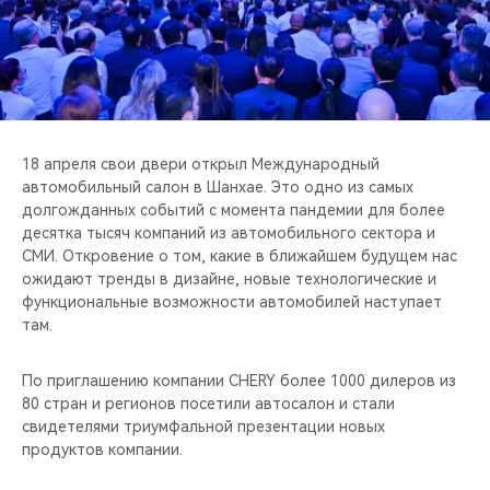
CHERY REMOTE
CHERY И СПОРТ
НАШИ МЕРОПРИЯТИЯ
18 апреля свои двери открыл Международный
ВИДЕООБЗОРЫ
автомобильный салон в Шанхае. Это одно из самых
долгожданных событий с момента пандемии для более
CHERY ДЛЯ ДЕТЕЙ
десятка тысяч компаний из автомобильного сектора и
СМИ. Откровение о том, какие в ближайшем будущем нас
ожидают тренды в дизайне, новые технологические и
функциональные возможности автомобилей наступает
там.
По приглашению компании CHERY более 1000 дилеров из
80 стран и регионов посетили автосалон и стали
свидетелями триумфальной презентации новых
продуктов компании.