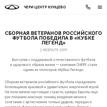
ЧЕРИ ЦЕНТР КУНЦЕВО
СБОРНАЯ ВЕТЕРАНОВ РОССИЙСКОГО
ОНЛАЙН СЕРВИСЫ
ПОКУПАТЕЛЯМ
ВЛАДЕЛЬЦАМ
О КОМПАНИИ
МИР CHERY
МОДЕЛИ
АКЦИИ
ФУТБОЛА ПОБЕДИЛА В «КУБКЕ
ЛЕГЕНД»
ВЫБОР И ПОКУПКА
СЕРВИС
АКСЕССУАРЫ
ВЫГОДЫ И АКЦИИ
ВЫБОР И ПОКУПКА
О НАС
ВСЕ МОДЕЛИ
2 ФЕВРАЛЯ 2009
КРЕДИТ И СТРАХОВАНИЕ
ЗАПЧАСТИ И АКСЕССУАРЫ
О БРЕНДЕ
КРЕДИТ
МЫ В СОЦСЕТЯХ
Выступая с поддержкой отечественного футбола
КРОССОВЕРЫ
и здорового образа жизни — компания CHERY стала
одним из спонсоров «Кубка Легенд».
ПОДДЕРЖКА
CHERY В СОЦСЕТЯХ
СЕДАНЫ
Сборная ветеранов российского футбола порадовала
CHERY CONNECT
ЛЮДИ CHERY
болельщиков красивой и удивительно энергичной игрой.
НОВИНКИ
На поле кипели настоящие страсти, кумиры Европы еще
БЛАГОТВОРИТЕЛЬНОСТЬ
раз показали классную технику владения мячом в
сочетании с артистизмом точных ударов, передач и