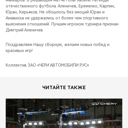
маневров. В решающем матче голы забили Легенды
CHERY REMOTE
отечественного футбола: Аленичев, Еременко, Карпин,
Юран, Кирьяков. Не обошлось без эмоций Юран и
CHERY И СПОРТ
Амависка не удержались от более чем спортивного
выяснения отношений. Лучшим игроком турнира признан
НАШИ МЕРОПРИЯТИЯ
Дмитрий Аленичев.
ВИДЕООБЗОРЫ
Поздравляем Нашу сборную, желаем новых побед и
красивых игр!
CHERY ДЛЯ ДЕТЕЙ
Коллектив ЗАО «ЧЕРИ АВТОМОБИЛИ РУС»
ЧИТАЙТЕ ТАКЖЕ