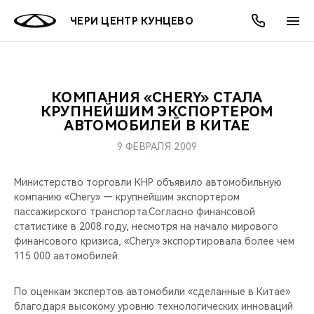
ЧЕРИ ЦЕНТР КУНЦЕВО
КОМПАНИЯ «CHERY» СТАЛА
ОНЛАЙН СЕРВИСЫ
ПОКУПАТЕЛЯМ
ВЛАДЕЛЬЦАМ
О КОМПАНИИ
МИР CHERY
МОДЕЛИ
АКЦИИ
КРУПНЕЙШИМ ЭКСПОРТЕРОМ
АВТОМОБИЛЕЙ В КИТАЕ
ВЫБОР И ПОКУПКА
СЕРВИС
АКСЕССУАРЫ
ВЫГОДЫ И АКЦИИ
ВЫБОР И ПОКУПКА
О НАС
ВСЕ МОДЕЛИ
9 ФЕВРАЛЯ 2009
КРЕДИТ И СТРАХОВАНИЕ
ЗАПЧАСТИ И АКСЕССУАРЫ
О БРЕНДЕ
КРЕДИТ
МЫ В СОЦСЕТЯХ
Министерство торговли КНР объявило автомобильную
КРОССОВЕРЫ
компанию «Chery» — крупнейшим экспортером
ПОДДЕРЖКА
CHERY В СОЦСЕТЯХ
пассажирского транспорта.Согласно финансовой
СЕДАНЫ
статистике в 2008 году, несмотря на начало мирового
финансового кризиса, «Chery» экспортировала более чем
CHERY CONNECT
ЛЮДИ CHERY
115 000 автомобилей.
НОВИНКИ
БЛАГОТВОРИТЕЛЬНОСТЬ
По оценкам экспертов автомобили «сделанные в Китае»
благодаря высокому уровню технологических инноваций