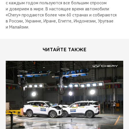
CHERY REMOTE
с каждым годом пользуются все большим спросом
и доверием в мире. В настоящее время автомобили
«Chery» продаются более чем 60 странах и собираются
CHERY И СПОРТ
в России, Украине, Иране, Египте, Индонезии, Уругвае
и Малайзии.
НАШИ МЕРОПРИЯТИЯ
ВИДЕООБЗОРЫ
ЧИТАЙТЕ ТАКЖЕ
CHERY ДЛЯ ДЕТЕЙ