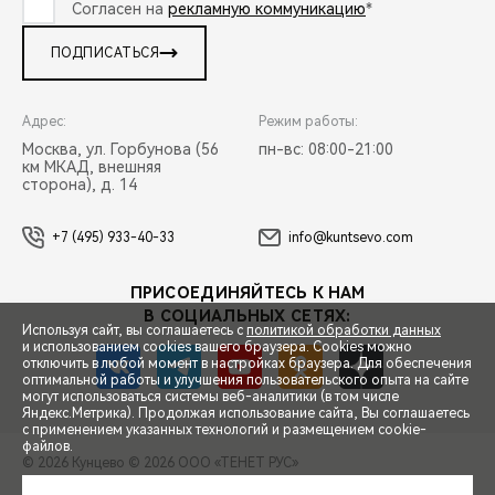
Согласен на
рекламную коммуникацию
*
ПОДПИСАТЬСЯ
Адрес:
Режим работы:
Москва, ул. Горбунова (56
пн-вс: 08:00-21:00
км МКАД, внешняя
сторона), д. 14
+7 (495) 933-40-33
info@kuntsevo.com
ПРИСОЕДИНЯЙТЕСЬ К НАМ
В СОЦИАЛЬНЫХ СЕТЯХ:
Используя сайт, вы соглашаетесь с
политикой обработки данных
и использованием cookies вашего браузера. Cookies можно
отключить в любой момент в настройках браузера. Для обеспечения
оптимальной работы и улучшения пользовательского опыта на сайте
могут использоваться системы веб-аналитики (в том числе
СПЕЦПРЕДЛОЖЕНИЯ
Яндекс.Метрика). Продолжая использование сайта, Вы соглашаетесь
с применением указанных технологий и размещением cookie-
файлов.
© 2026 Кунцево
© 2026 ООО «ТЕНЕТ РУС»
ЗАПИСЬ НА ТЕСТ-ДРАЙВ
ПРАВОВАЯ ИНФОРМАЦИЯ
КОНТАКТЫ
КЛИЕНТСКАЯ ПОДДЕРЖКА