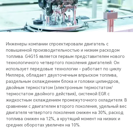
CHERY REMOTE
CHERY И СПОРТ
НАШИ МЕРОПРИЯТИЯ
Инженеры компании спроектировали двигатель c
ВИДЕООБЗОРЫ
повышенной производительностью и низким расходом
топлива. G4G15 является первым представителем нового
CHERY ДЛЯ ДЕТЕЙ
технологичного четвертого поколения двигателей. Он
использует передовые технологии - работает по циклу
Миллера, обладает двухточечным впрыском топлива,
раздельным охлаждением блока и головки цилиндров,
двойным термостатом (электронным термостатом/
термостатом двойного действия), системой EGR с
жидкостным охлаждением промежуточного охладителя. В
сравнении с двигателем второго поколения, удельный вес
двигателя четвертого поколения снижен на 30%, расход
топлива снижен на 12%, а крутящий момент на низких и
средних оборотах увеличен на 10%.