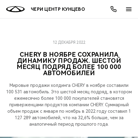
ЧЕРИ ЦЕНТР КУНЦЕВО
12 ДЕКАБРЯ 2022
ОНЛАЙН СЕРВИСЫ
ПОКУПАТЕЛЯМ
ВЛАДЕЛЬЦАМ
О КОМПАНИИ
МИР CHERY
МОДЕЛИ
АКЦИИ
CHERY В НОЯБРЕ СОХРАНИЛА
ДИНАМИКУ ПРОДАЖ. ШЕСТОЙ
ВЫБОР И ПОКУПКА
СЕРВИС
АКСЕССУАРЫ
ВЫГОДЫ И АКЦИИ
ВЫБОР И ПОКУПКА
О НАС
ВСЕ МОДЕЛИ
МЕСЯЦ ПОДРЯД БОЛЕЕ 100 000
АВТОМОБИЛЕЙ
КРЕДИТ И СТРАХОВАНИЕ
ЗАПЧАСТИ И АКСЕССУАРЫ
О БРЕНДЕ
КРЕДИТ
МЫ В СОЦСЕТЯХ
КРОССОВЕРЫ
Мировые продажи холдинга CHERY в ноябре составили
ПОДДЕРЖКА
CHERY В СОЦСЕТЯХ
100 531 автомобиль. Это шестой месяц подряд, в котором
ежемесячно более 100 000 покупателей становятся
СЕДАНЫ
приверженцами продуктов компании CHERY. Суммарный
CHERY CONNECT
ЛЮДИ CHERY
объем продаж с января по ноябрь в 2022 году составил 1
127 289 автомобилей, что на 32,6% больше, чем за
НОВИНКИ
БЛАГОТВОРИТЕЛЬНОСТЬ
аналогичный период прошлого года.