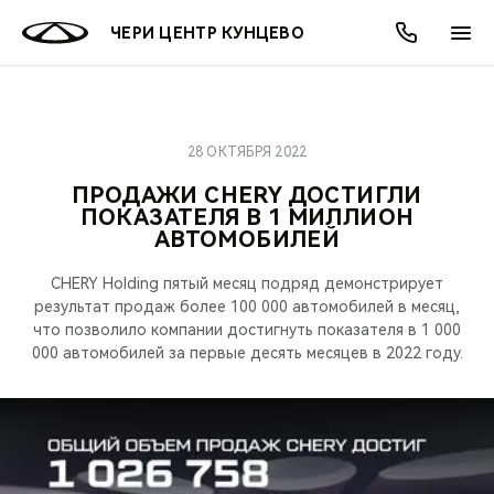
ЧЕРИ ЦЕНТР КУНЦЕВО
28 ОКТЯБРЯ 2022
ОНЛАЙН СЕРВИСЫ
ПОКУПАТЕЛЯМ
ВЛАДЕЛЬЦАМ
О КОМПАНИИ
МИР CHERY
МОДЕЛИ
АКЦИИ
ПРОДАЖИ CHERY ДОСТИГЛИ
ПОКАЗАТЕЛЯ В 1 МИЛЛИОН
ВЫБОР И ПОКУПКА
СЕРВИС
АКСЕССУАРЫ
ВЫГОДЫ И АКЦИИ
ВЫБОР И ПОКУПКА
О НАС
ВСЕ МОДЕЛИ
АВТОМОБИЛЕЙ
КРЕДИТ И СТРАХОВАНИЕ
ЗАПЧАСТИ И АКСЕССУАРЫ
О БРЕНДЕ
КРЕДИТ
МЫ В СОЦСЕТЯХ
CHERY Holding пятый месяц подряд демонстрирует
КРОССОВЕРЫ
результат продаж более 100 000 автомобилей в месяц,
ПОДДЕРЖКА
CHERY В СОЦСЕТЯХ
что позволило компании достигнуть показателя в 1 000
000 автомобилей за первые десять месяцев в 2022 году.
СЕДАНЫ
CHERY CONNECT
ЛЮДИ CHERY
НОВИНКИ
БЛАГОТВОРИТЕЛЬНОСТЬ