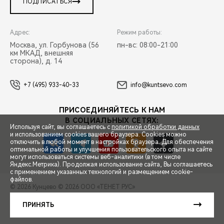
ПОДПИСАТЬСЯ
Адрес:
Режим работы:
Москва, ул. Горбунова (56
пн-вс: 08:00-21:00
км МКАД, внешняя
сторона), д. 14
+7 (495) 933-40-33
info@kuntsevo.com
ПРИСОЕДИНЯЙТЕСЬ К НАМ
В СОЦИАЛЬНЫХ СЕТЯХ:
Используя сайт, вы соглашаетесь с
политикой обработки данных
и использованием cookies вашего браузера. Cookies можно
отключить в любой момент в настройках браузера. Для обеспечения
оптимальной работы и улучшения пользовательского опыта на сайте
могут использоваться системы веб-аналитики (в том числе
СПЕЦПРЕДЛОЖЕНИЯ
Яндекс.Метрика). Продолжая использование сайта, Вы соглашаетесь
с применением указанных технологий и размещением cookie-
файлов.
© 2026 Кунцево
© 2026 ООО «ТЕНЕТ РУС»
ЗАПИСЬ НА ТЕСТ-ДРАЙВ
ПРАВОВАЯ ИНФОРМАЦИЯ
КОНТАКТЫ
КЛИЕНТСКАЯ ПОДДЕРЖКА
ПРИНЯТЬ
Сделано в ПЕРКС
РАСЧЕТ КРЕДИТА