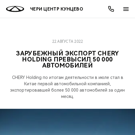
ЧЕРИ ЦЕНТР КУНЦЕВО
22 АВГУСТА 2022
ОНЛАЙН СЕРВИСЫ
ПОКУПАТЕЛЯМ
ВЛАДЕЛЬЦАМ
О КОМПАНИИ
МИР CHERY
МОДЕЛИ
АКЦИИ
ЗАРУБЕЖНЫЙ ЭКСПОРТ CHERY
HOLDING ПРЕВЫСИЛ 50 000
ВЫБОР И ПОКУПКА
СЕРВИС
АКСЕССУАРЫ
ВЫГОДЫ И АКЦИИ
ВЫБОР И ПОКУПКА
О НАС
ВСЕ МОДЕЛИ
АВТОМОБИЛЕЙ
КРЕДИТ И СТРАХОВАНИЕ
ЗАПЧАСТИ И АКСЕССУАРЫ
О БРЕНДЕ
КРЕДИТ
МЫ В СОЦСЕТЯХ
CHERY Holding по итогам деятельности в июле стал в
КРОССОВЕРЫ
Китае первой автомобильной компанией,
ПОДДЕРЖКА
CHERY В СОЦСЕТЯХ
экспортировавшей более 50 000 автомобилей за один
месяц.
СЕДАНЫ
CHERY CONNECT
ЛЮДИ CHERY
НОВИНКИ
БЛАГОТВОРИТЕЛЬНОСТЬ