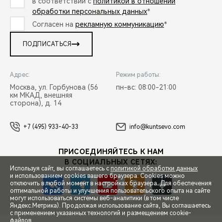
в соответствии с
политикой в отношении
обработки персональных данных
*
Согласен на
рекламную коммуникацию
*
ПОДПИСАТЬСЯ
Адрес:
Режим работы:
Москва, ул. Горбунова (56
пн-вс: 08:00-21:00
км МКАД, внешняя
сторона), д. 14
+7 (495) 933-40-33
info@kuntsevo.com
ПРИСОЕДИНЯЙТЕСЬ К НАМ
В СОЦИАЛЬНЫХ СЕТЯХ:
Используя сайт, вы соглашаетесь с
политикой обработки данных
и использованием cookies вашего браузера. Cookies можно
отключить в любой момент в настройках браузера. Для обеспечения
оптимальной работы и улучшения пользовательского опыта на сайте
могут использоваться системы веб-аналитики (в том числе
СПЕЦПРЕДЛОЖЕНИЯ
Яндекс.Метрика). Продолжая использование сайта, Вы соглашаетесь
с применением указанных технологий и размещением cookie-
файлов.