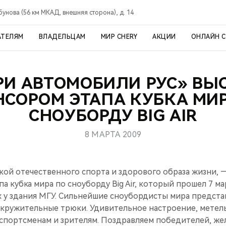
рбунова (56 км МКАД, внешняя сторона), д. 14
АТЕЛЯМ
ВЛАДЕЛЬЦАМ
МИР CHERY
АКЦИИ
ОНЛАЙН 
РИ АВТОМОБИЛИ РУС» В
НСОРОМ ЭТАПА КУБКА МИР
СНОУБОРДУ BIG AIR
8 МАРТА 2009
кой отечественного спорта и здорового образа жизни,
па кубка мира по сноуборду Big Air, который прошел 7 м
х у здания МГУ. Сильнейшие сноубордисты мира предст
кружительные трюки. Удивительное настроение, метель
 спортсменам и зрителям. Поздравляем победителей, ж