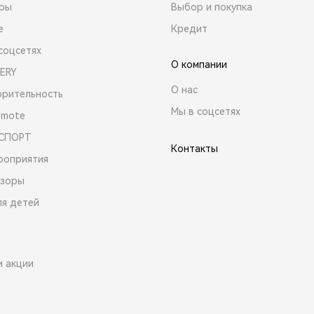
ары
Выбор и покупка
е
Кредит
соцсетях
О компании
ERY
О нас
орительность
Мы в соцсетях
emote
 СПОРТ
Контакты
роприятия
зоры
ля детей
и акции