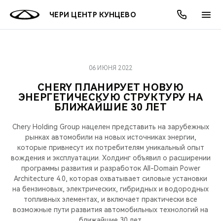
ЧЕРИ ЦЕНТР КУНЦЕВО
06 ИЮНЯ 2022
ОНЛАЙН СЕРВИСЫ
ПОКУПАТЕЛЯМ
ВЛАДЕЛЬЦАМ
О КОМПАНИИ
МИР CHERY
МОДЕЛИ
АКЦИИ
CHERY ПЛАНИРУЕТ НОВУЮ
ЭНЕРГЕТИЧЕСКУЮ СТРУКТУРУ НА
ВЫБОР И ПОКУПКА
СЕРВИС
АКСЕССУАРЫ
ВЫГОДЫ И АКЦИИ
ВЫБОР И ПОКУПКА
О НАС
ВСЕ МОДЕЛИ
БЛИЖАЙШИЕ 30 ЛЕТ
КРЕДИТ И СТРАХОВАНИЕ
ЗАПЧАСТИ И АКСЕССУАРЫ
О БРЕНДЕ
КРЕДИТ
МЫ В СОЦСЕТЯХ
Chery Holding Group нацелен представить на зарубежных
КРОССОВЕРЫ
рынках автомобили на новых источниках энергии,
ПОДДЕРЖКА
CHERY В СОЦСЕТЯХ
которые привнесут их потребителям уникальный опыт
вождения и эксплуатации. Холдинг объявил о расширении
СЕДАНЫ
программы развития и разработок All-Domain Power
CHERY CONNECT
ЛЮДИ CHERY
Architecture 4.0, которая охватывает силовые установки
на бензиновых, электрических, гибридных и водородных
НОВИНКИ
БЛАГОТВОРИТЕЛЬНОСТЬ
топливных элементах, и включает практически все
возможные пути развития автомобильных технологий на
ближайшие 30 лет.