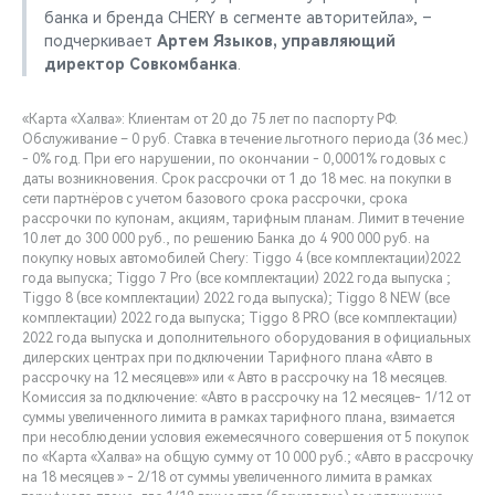
банка и бренда CHERY в сегменте авторитейла», –
подчеркивает
Артем Языков, управляющий
директор Совкомбанка
.
«Карта «Халва»: Клиентам от 20 до 75 лет по паспорту РФ.
Обслуживание – 0 руб. Ставка в течение льготного периода (36 мес.)
- 0% год. При его нарушении, по окончании - 0,0001% годовых с
даты возникновения. Срок рассрочки от 1 до 18 мес. на покупки в
сети партнёров с учетом базового срока рассрочки, срока
рассрочки по купонам, акциям, тарифным планам. Лимит в течение
10 лет до 300 000 руб., по решению Банка до 4 900 000 руб. на
покупку новых автомобилей Chery: Tiggo 4 (все комплектации)2022
года выпуска; Tiggo 7 Pro (все комплектации) 2022 года выпуска ;
Tiggo 8 (все комплектации) 2022 года выпуска); Tiggo 8 NEW (все
комплектации) 2022 года выпуска; Tiggo 8 PRO (все комплектации)
2022 года выпуска и дополнительного оборудования в официальных
дилерских центрах при подключении Тарифного плана «Авто в
рассрочку на 12 месяцев»» или « Авто в рассрочку на 18 месяцев.
Комиссия за подключение: «Авто в рассрочку на 12 месяцев- 1/12 от
суммы увеличенного лимита в рамках тарифного плана, взимается
при несоблюдении условия ежемесячного совершения от 5 покупок
по «Карта «Халва» на общую сумму от 10 000 руб.; «Авто в рассрочку
на 18 месяцев » - 2/18 от суммы увеличенного лимита в рамках