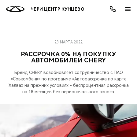
ЧЕРИ ЦЕНТР КУНЦЕВО
23 МАРТА 2022
ОНЛАЙН СЕРВИСЫ
ПОКУПАТЕЛЯМ
ВЛАДЕЛЬЦАМ
О КОМПАНИИ
МИР CHERY
МОДЕЛИ
АКЦИИ
РАССРОЧКА 0% НА ПОКУПКУ
АВТОМОБИЛЕЙ CHERY
ВЫБОР И ПОКУПКА
СЕРВИС
АКСЕССУАРЫ
ВЫГОДЫ И АКЦИИ
ВЫБОР И ПОКУПКА
О НАС
ВСЕ МОДЕЛИ
Бренд CHERY возобновляет сотрудничество с ПАО
КРЕДИТ И СТРАХОВАНИЕ
ЗАПЧАСТИ И АКСЕССУАРЫ
О БРЕНДЕ
КРЕДИТ
МЫ В СОЦСЕТЯХ
«Совкомбанк» по программе «Авторассрочка по карте
КРОССОВЕРЫ
Халва» на прежних условиях - беспроцентная рассрочка
ПОДДЕРЖКА
CHERY В СОЦСЕТЯХ
на 18 месяцев без первоначального взноса.
СЕДАНЫ
CHERY CONNECT
ЛЮДИ CHERY
НОВИНКИ
БЛАГОТВОРИТЕЛЬНОСТЬ