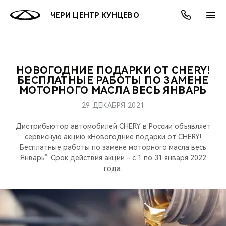
ЧЕРИ ЦЕНТР КУНЦЕВО
НОВОГОДНИЕ ПОДАРКИ ОТ CHERY!
ОНЛАЙН СЕРВИСЫ
ПОКУПАТЕЛЯМ
ВЛАДЕЛЬЦАМ
О КОМПАНИИ
МИР CHERY
МОДЕЛИ
АКЦИИ
БЕСПЛАТНЫЕ РАБОТЫ ПО ЗАМЕНЕ
МОТОРНОГО МАСЛА ВЕСЬ ЯНВАРЬ
ВЫБОР И ПОКУПКА
СЕРВИС
АКСЕССУАРЫ
ВЫГОДЫ И АКЦИИ
ВЫБОР И ПОКУПКА
О НАС
ВСЕ МОДЕЛИ
29 ДЕКАБРЯ 2021
КРЕДИТ И СТРАХОВАНИЕ
ЗАПЧАСТИ И АКСЕССУАРЫ
О БРЕНДЕ
КРЕДИТ
МЫ В СОЦСЕТЯХ
Дистрибьютор автомобилей CHERY в России объявляет
КРОССОВЕРЫ
сервисную акцию «Новогодние подарки от CHERY!
Бесплатные работы по замене моторного масла весь
ПОДДЕРЖКА
CHERY В СОЦСЕТЯХ
Январь”. Срок действия акции - с 1 по 31 января 2022
СЕДАНЫ
года.
CHERY CONNECT
ЛЮДИ CHERY
НОВИНКИ
БЛАГОТВОРИТЕЛЬНОСТЬ