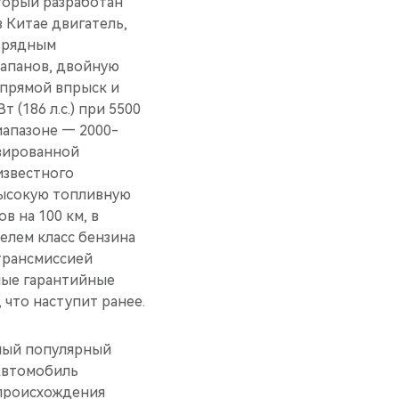
торый разработан
 Китае двигатель,
и рядным
лапанов, двойную
 прямой впрыск и
 (186 л.с.) при 5500
иапазоне — 2000-
изированной
известного
высокую топливную
 на 100 км, в
елем класс бензина
 трансмиссией
ные гарантийные
, что наступит ранее.
амый популярный
«Автомобиль
 происхождения