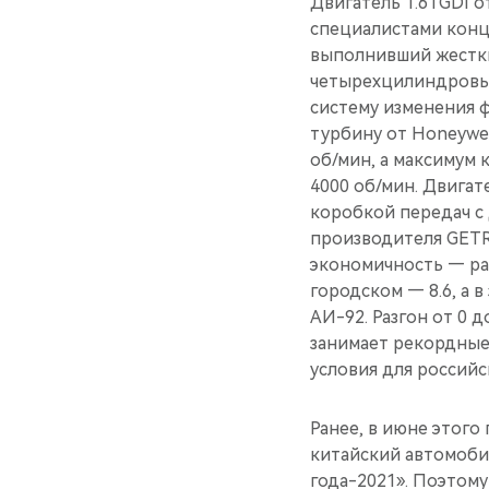
Двигатель 1.6TGDI 
специалистами конц
выполнивший жестки
четырехцилиндровым
систему изменения ф
турбину от Honeywell
об/мин, а максимум
4000 об/мин. Двига
коробкой передач с
производителя GETR
экономичность — рас
городском — 8.6, а 
АИ-92. Разгон от 0 
занимает рекордные 
условия для российск
Ранее, в июне этого
китайский автомоби
года-2021». Поэтом