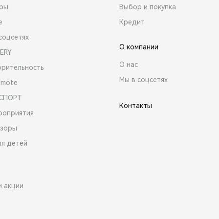
ары
Выбор и покупка
е
Кредит
соцсетях
О компании
ERY
О нас
орительность
Мы в соцсетях
emote
 СПОРТ
Контакты
роприятия
зоры
ля детей
и акции