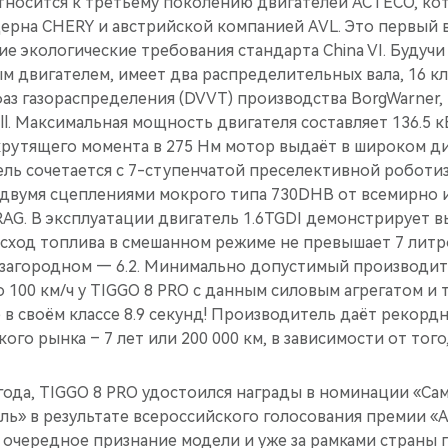
относится к третьему поколению двигателей ACTECO, ко
ерна CHERY и австрийской компанией AVL. Это первый в
е экологические требования стандарта China VI. Будуч
 двигателем, имеет два распределительных вала, 16 к
аз газораспределения (DVVT) производства BorgWarner,
. Максимальная мощность двигателя составляет 136.5 кВт
 крутящего момента в 275 Нм мотор выдаёт в широком д
тель сочетается с 7-ступенчатой преселективной робот
 двумя сцеплениями мокрого типа 730DHB от всемирно 
AG. В эксплуатации двигатель 1.6TGDI демонстрирует 
ход топлива в смешанном режиме не превышает 7 литров
в загородном — 6.2. Минимально допустимый производит
до 100 км/ч у TIGGO 8 PRO c данным силовым агрегатом и
в своём классе 8.9 секунд! Производитель даёт рекорд
ого рынка – 7 лет или 200 000 км, в зависимости от того
 года, TIGGO 8 PRO удостоился награды в номинации «С
ль» в результате всероссийского голосования премии 
у очередное признание модели и уже за рамками страны