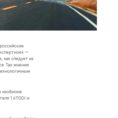
 российские
Экспертное» —
 как следует из
ся. Так мнения
 технологичным
е изобилие
еля 1.6TGDI и