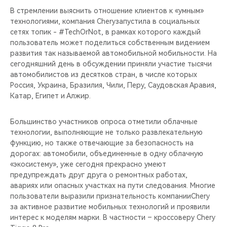
CHERY REMOTE
В стремлении выяснить отношение клиентов к «умным»
технологиями, компания Cheryзапустила в социальных
CHERY И СПОРТ
сетях топик - #TechOrNot, в рамках которого каждый
пользователь может поделиться собственным видением
НАШИ МЕРОПРИЯТИЯ
развития так называемой автомобильной мобильности. На
сегодняшний день в обсуждении приняли участие тысячи
автомобилистов из десятков стран, в числе которых
ВИДЕООБЗОРЫ
Россия, Украина, Бразилия, Чили, Перу, Саудовская Аравия,
Катар, Египет и Алжир.
CHERY ДЛЯ ДЕТЕЙ
Большинство участников опроса отметили облачные
технологии, выполняющие не только развлекательную
функцию, но также отвечающие за безопасность на
дорогах: автомобили, объединенные в одну облачную
«экосистему», уже сегодня прекрасно умеют
предупреждать друг друга о ремонтных работах,
авариях или опасных участках на пути следования. Многие
пользователи выразили признательность компанииChery
за активное развитие мобильных технологий и проявили
интерес к моделям марки. В частности – кроссоверу Chery