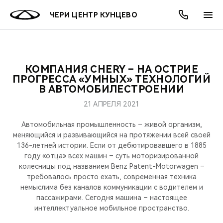
ЧЕРИ ЦЕНТР КУНЦЕВО
КОМПАНИЯ CHERY – НА ОСТРИЕ
ОНЛАЙН СЕРВИСЫ
ПОКУПАТЕЛЯМ
ВЛАДЕЛЬЦАМ
О КОМПАНИИ
МИР CHERY
МОДЕЛИ
АКЦИИ
ПРОГРЕССА «УМНЫХ» ТЕХНОЛОГИЙ
В АВТОМОБИЛЕСТРОЕНИИ
ВЫБОР И ПОКУПКА
СЕРВИС
АКСЕССУАРЫ
ВЫГОДЫ И АКЦИИ
ВЫБОР И ПОКУПКА
О НАС
ВСЕ МОДЕЛИ
21 АПРЕЛЯ 2021
КРЕДИТ И СТРАХОВАНИЕ
ЗАПЧАСТИ И АКСЕССУАРЫ
О БРЕНДЕ
КРЕДИТ
МЫ В СОЦСЕТЯХ
Автомобильная промышленность – живой организм,
КРОССОВЕРЫ
меняющийся и развивающийся на протяжении всей своей
136-летней истории. Если от дебютировавшего в 1885
ПОДДЕРЖКА
CHERY В СОЦСЕТЯХ
году «отца» всех машин – суть моторизированной
СЕДАНЫ
колесницы под названием Benz Patent-Motorwagen –
CHERY CONNECT
ЛЮДИ CHERY
требовалось просто ехать, современная техника
немыслима без каналов коммуникации с водителем и
НОВИНКИ
пассажирами. Сегодня машина – настоящее
БЛАГОТВОРИТЕЛЬНОСТЬ
интеллектуальное мобильное пространство.