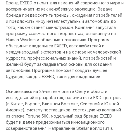
CHERY REMOTE
Бренд EXEED открыт для изменений современного мира и
воспринимает их как неизбежную эволюцию. Задача
бренда предвосхитить тренды, ожидания потребителей
CHERY И СПОРТ
и предложить миру интеллектуальный автомобиль до
того, как он станет мейнстримом. Компания запустила
НАШИ МЕРОПРИЯТИЯ
программу «совместного творчества», основанную на
Human Wisdom и облачных технологиях. Программа
ВИДЕООБЗОРЫ
объединит владельцев EXEED, автолюбителей и
международный экспертов и на основе их человеческой
мудрости, профессиональных знаний, потребностей и
CHERY ДЛЯ ДЕТЕЙ
желаний будут закладываться основы для создания
автомобиля. Программа поможет создать лучшее
будущее, как для EXEED, так и для владельцев.
Основываясь на 24-летнем опыте Chery в области
исследований и разработок, наличии пяти R&D-центров
(в Китае, Европе, Ближнем Востоке, Северной и Южной
Америке), систему поставщиков, состоящую из компаний
из списка Fortune 500, модельный ряд бренда EXEED
будет и далее придерживаться инновационного
совершенствования. Направление Stellar воплотит в