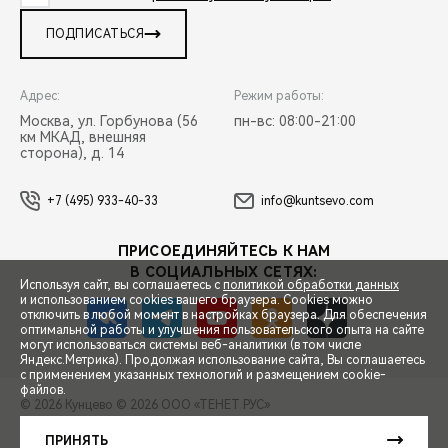
ПОДПИСАТЬСЯ
Адрес:
Режим работы:
Москва, ул. Горбунова (56
пн-вс: 08:00-21:00
км МКАД, внешняя
сторона), д. 14
+7 (495) 933-40-33
info@kuntsevo.com
ПРИСОЕДИНЯЙТЕСЬ К НАМ
В СОЦИАЛЬНЫХ СЕТЯХ:
Используя сайт, вы соглашаетесь с
политикой обработки данных
и использованием cookies вашего браузера. Cookies можно
отключить в любой момент в настройках браузера. Для обеспечения
оптимальной работы и улучшения пользовательского опыта на сайте
могут использоваться системы веб-аналитики (в том числе
СПЕЦПРЕДЛОЖЕНИЯ
Яндекс.Метрика). Продолжая использование сайта, Вы соглашаетесь
с применением указанных технологий и размещением cookie-
файлов.
© 2026 Кунцево
© 2026 ООО «ТЕНЕТ РУС»
ЗАПИСЬ НА ТЕСТ-ДРАЙВ
ПРАВОВАЯ ИНФОРМАЦИЯ
КОНТАКТЫ
КЛИЕНТСКАЯ ПОДДЕРЖКА
ПРИНЯТЬ