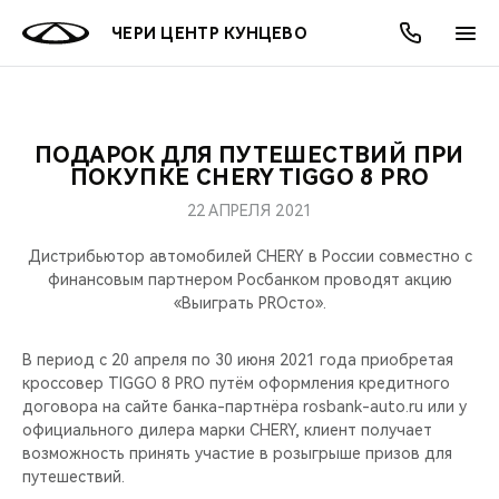
ЧЕРИ ЦЕНТР КУНЦЕВО
ПОДАРОК ДЛЯ ПУТЕШЕСТВИЙ ПРИ
ОНЛАЙН СЕРВИСЫ
ПОКУПАТЕЛЯМ
ВЛАДЕЛЬЦАМ
О КОМПАНИИ
МИР CHERY
МОДЕЛИ
АКЦИИ
ПОКУПКЕ CHERY TIGGO 8 PRO
22 АПРЕЛЯ 2021
ВЫБОР И ПОКУПКА
СЕРВИС
АКСЕССУАРЫ
ВЫГОДЫ И АКЦИИ
ВЫБОР И ПОКУПКА
О НАС
ВСЕ МОДЕЛИ
Дистрибьютор автомобилей CHERY в России совместно с
КРЕДИТ И СТРАХОВАНИЕ
ЗАПЧАСТИ И АКСЕССУАРЫ
О БРЕНДЕ
КРЕДИТ
МЫ В СОЦСЕТЯХ
финансовым партнером Росбанком проводят акцию
КРОССОВЕРЫ
«Выиграть PROсто».
ПОДДЕРЖКА
CHERY В СОЦСЕТЯХ
СЕДАНЫ
В период с 20 апреля по 30 июня 2021 года приобретая
кроссовер TIGGO 8 PRO путём оформления кредитного
CHERY CONNECT
ЛЮДИ CHERY
договора на сайте банка-партнёра rosbank-auto.ru или у
НОВИНКИ
официального дилера марки CHERY, клиент получает
БЛАГОТВОРИТЕЛЬНОСТЬ
возможность принять участие в розыгрыше призов для
путешествий.