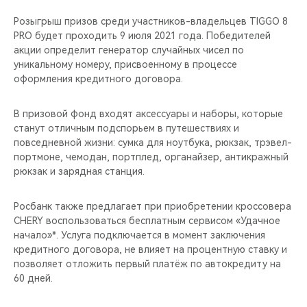
CHERY REMOTE
Розыгрыш призов среди участников-владельцев TIGGO 8
PRO будет проходить 9 июля 2021 года. Победителей
CHERY И СПОРТ
акции определит генератор случайных чисел по
уникальному номеру, присвоенному в процессе
НАШИ МЕРОПРИЯТИЯ
оформления кредитного договора.
ВИДЕООБЗОРЫ
В призовой фонд входят аксессуары и наборы, которые
станут отличным подспорьем в путешествиях и
CHERY ДЛЯ ДЕТЕЙ
повседневной жизни: сумка для ноутбука, рюкзак, трэвел-
портмоне, чемодан, портплед, органайзер, антикражный
рюкзак и зарядная станция.
Росбанк также предлагает при приобретении кроссовера
CHERY воспользоваться бесплатным сервисом «Удачное
начало»*. Услуга подключается в момент заключения
кредитного договора, не влияет на процентную ставку и
позволяет отложить первый платёж по автокредиту на
60 дней.