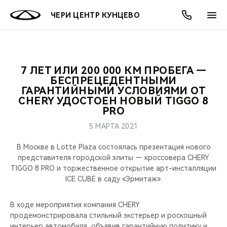
ЧЕРИ ЦЕНТР КУНЦЕВО
7 ЛЕТ ИЛИ 200 000 КМ ПРОБЕГА —
ОНЛАЙН СЕРВИСЫ
ПОКУПАТЕЛЯМ
ВЛАДЕЛЬЦАМ
О КОМПАНИИ
МИР CHERY
МОДЕЛИ
АКЦИИ
БЕСПРЕЦЕДЕНТНЫМИ
ГАРАНТИЙНЫМИ УСЛОВИЯМИ ОТ
CHERY УДОСТОЕН НОВЫЙ TIGGO 8
ВЫБОР И ПОКУПКА
СЕРВИС
АКСЕССУАРЫ
ВЫГОДЫ И АКЦИИ
ВЫБОР И ПОКУПКА
О НАС
ВСЕ МОДЕЛИ
PRO
КРЕДИТ И СТРАХОВАНИЕ
ЗАПЧАСТИ И АКСЕССУАРЫ
О БРЕНДЕ
КРЕДИТ
МЫ В СОЦСЕТЯХ
5 МАРТА 2021
КРОССОВЕРЫ
В Москве в Lotte Plaza состоялась презентация нового
ПОДДЕРЖКА
CHERY В СОЦСЕТЯХ
представителя городской элиты — кроссовера CHERY
СЕДАНЫ
TIGGO 8 PRO и торжественное открытие арт-инсталляции
CHERY CONNECT
ЛЮДИ CHERY
ICE CUBE в саду «Эрмитаж».
НОВИНКИ
БЛАГОТВОРИТЕЛЬНОСТЬ
В ходе мероприятия компания CHERY
продемонстрировала стильный экстерьер и роскошный
интерьер автомобиля, объявив гарантийную политику и