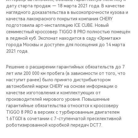
CHERY REMOTE
дату старта продаж — 18 марта 2021 года. В качестве
наглядного доказательства в высокопрочности кузова и
CHERY И СПОРТ
качества лакокрасного покрытия компания CHERY
подготовила арт-инсталляцию ICE CUBE. Новый
семиместный кроссовер TIGGO 8 PRO полностью помещён
НАШИ МЕРОПРИЯТИЯ
в ледяной куб. Экспонат находится в саду «Эрмитаж»
города Москвы и доступен для посещения до 14 марта
ВИДЕООБЗОРЫ
2021 года.
CHERY ДЛЯ ДЕТЕЙ
Решение о расширении гарантийных обязательств до 7
лет или 200 000 км пробега (в зависимости от того, что
наступит ранее) было принято дистрибьютором
автомобилей марки CHERY на основе информации о
качестве изготовления и комплектующих от
производителей мирового уровня. Повышенные
гарантийные обязательства относятся к кроссоверу
TIGGO 8 PRO в версиях с турбированным двигателем
1.6TGDI в сочетании с 7-ступенчатой преселективной
роботизированной коробкой передач DCT7.