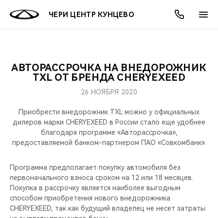
ЧЕРИ ЦЕНТР КУНЦЕВО
АВТОРАССРОЧКА НА ВНЕДОРОЖНИК
ОНЛАЙН СЕРВИСЫ
ПОКУПАТЕЛЯМ
ВЛАДЕЛЬЦАМ
О КОМПАНИИ
МИР CHERY
МОДЕЛИ
АКЦИИ
TXL ОТ БРЕНДА CHERYEXEED
26 НОЯБРЯ 2020
ВЫБОР И ПОКУПКА
СЕРВИС
АКСЕССУАРЫ
ВЫГОДЫ И АКЦИИ
ВЫБОР И ПОКУПКА
О НАС
ВСЕ МОДЕЛИ
Приобрести внедорожник TXL можно у официальных
КРЕДИТ И СТРАХОВАНИЕ
ЗАПЧАСТИ И АКСЕССУАРЫ
О БРЕНДЕ
КРЕДИТ
МЫ В СОЦСЕТЯХ
дилеров марки CHERYEXEED в России стало еще удобнее
КРОССОВЕРЫ
благодаря программе «Авторассрочка»,
предоставляемой банком-партнером ПАО «Совкомбанк».
ПОДДЕРЖКА
CHERY В СОЦСЕТЯХ
СЕДАНЫ
Программа предполагает покупку автомобиля без
CHERY CONNECT
ЛЮДИ CHERY
первоначального взноса сроком на 12 или 18 месяцев.
НОВИНКИ
Покупка в рассрочку является наиболее выгодным
БЛАГОТВОРИТЕЛЬНОСТЬ
способом приобретения нового внедорожника
CHERYEXEED, так как будущий владелец не несет затраты