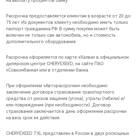
на выплату процентов банку.
CHERY REMOTE
Рассрочка предоставляется клиентам в возрасте от 20 до
CHERY И СПОРТ
75 лет. Из документов клиенту необходимо иметь только
паспорт гражданина РФ. В сумму покупки может быть
НАШИ МЕРОПРИЯТИЯ
включен не только сам автомобиль, но и стоимость
дополнительного оборудования.
ВИДЕООБЗОРЫ
Рассрочка оформляется по карте «Халва» в официальном
CHERY ДЛЯ ДЕТЕЙ
дилерском центре CHERYEXEED, на сайте ПАО
«Совкомбанка» или в отделении банка.
При оформлении «Авторассрочки» необходимо
заключение договора страхования транспортного
средства от рисков хищения (угона), утраты (гибели) и/
или повреждения (при необходимости). Договор
страхования заключается в день оформления рассрочки
на весь срок ее действия.
CHERYEXEED TXL представлен в России в двух роскошных