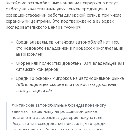
CHERY REMOTE
Китайские автомобильные компании непрерывно ведут
работу на качественным улучшением продукции и
совершенствовании работы дилерской сети, в том числе
CHERY И СПОРТ
сервисными центрами. Это подтверждено в выводах
исследовательского центра «Ромир»:
НАШИ МЕРОПРИЯТИЯ
Среди владельцев китайских автомобилей нет тех,
ВИДЕООБЗОРЫ
кто недоволен владением и процессом эксплуатации
автомобилей;
CHERY ДЛЯ ДЕТЕЙ
Скорее или полностью довольны 83% владельцев а/м
китайских концернов;
Среди 10 основных игроков на автомобильном рынке
76% владельцев скорее или полностью довольны
эксплуатацией а/м.
«Китайские автомобильные бренды понемногу
занимают свою нишу на российском рынке,
постепенно завоевывая доверие покупателя.
Результаты исследования показали, что среди
владельцев китайских авто нет недовольных