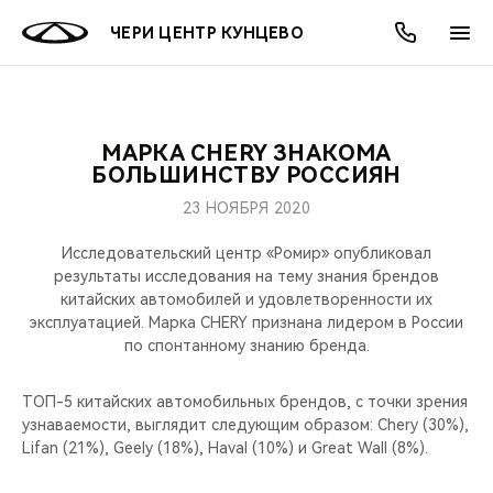
ЧЕРИ ЦЕНТР КУНЦЕВО
МАРКА CHERY ЗНАКОМА
ОНЛАЙН СЕРВИСЫ
ПОКУПАТЕЛЯМ
ВЛАДЕЛЬЦАМ
О КОМПАНИИ
МИР CHERY
МОДЕЛИ
АКЦИИ
БОЛЬШИНСТВУ РОССИЯН
23 НОЯБРЯ 2020
ВЫБОР И ПОКУПКА
СЕРВИС
АКСЕССУАРЫ
ВЫГОДЫ И АКЦИИ
ВЫБОР И ПОКУПКА
О НАС
ВСЕ МОДЕЛИ
Исследовательский центр «Ромир» опубликовал
КРЕДИТ И СТРАХОВАНИЕ
ЗАПЧАСТИ И АКСЕССУАРЫ
О БРЕНДЕ
КРЕДИТ
МЫ В СОЦСЕТЯХ
результаты исследования на тему знания брендов
КРОССОВЕРЫ
китайских автомобилей и удовлетворенности их
эксплуатацией. Марка CHERY признана лидером в России
ПОДДЕРЖКА
CHERY В СОЦСЕТЯХ
по спонтанному знанию бренда.
СЕДАНЫ
CHERY CONNECT
ЛЮДИ CHERY
ТОП-5 китайских автомобильных брендов, с точки зрения
НОВИНКИ
узнаваемости, выглядит следующим образом: Chery (30%),
БЛАГОТВОРИТЕЛЬНОСТЬ
Lifan (21%), Geely (18%), Haval (10%) и Great Wall (8%).