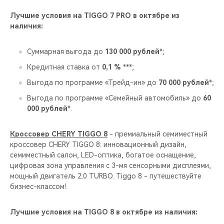
CHERY REMOTE
Лучшие условия на TIGGO 7 PRO в октябре из
наличия:
CHERY И СПОРТ
Суммарная выгода до
130 000 рублей
*;
НАШИ МЕРОПРИЯТИЯ
Кредитная ставка от
0,1 %
***;
ВИДЕООБЗОРЫ
Выгода по программе «Трейд-ин» до
70 000 рублей
*;
Выгода по программе «Семейный автомобиль» до
60
CHERY ДЛЯ ДЕТЕЙ
000 рублей
*.
Кроссовер CHERY TIGGO 8
- премиальный семиместный
кроссовер CHERY TIGGO 8: инновационный дизайн,
семиместный салон, LED-оптика, богатое оснащение,
цифровая зона управления с 3-мя сенсорными дисплеями,
мощный двигатель 2.0 TURBO. Tiggo 8 - путешествуйте
бизнес-классом!.
Лучшие условия на TIGGO 8 в октябре из наличия: