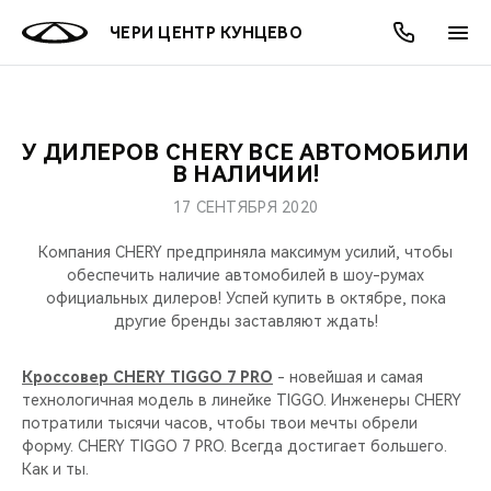
ЧЕРИ ЦЕНТР КУНЦЕВО
У ДИЛЕРОВ CHERY ВСЕ АВТОМОБИЛИ
ОНЛАЙН СЕРВИСЫ
ПОКУПАТЕЛЯМ
ВЛАДЕЛЬЦАМ
О КОМПАНИИ
МИР CHERY
МОДЕЛИ
АКЦИИ
В НАЛИЧИИ!
17 СЕНТЯБРЯ 2020
ВЫБОР И ПОКУПКА
СЕРВИС
АКСЕССУАРЫ
ВЫГОДЫ И АКЦИИ
ВЫБОР И ПОКУПКА
О НАС
ВСЕ МОДЕЛИ
Компания CHERY предприняла максимум усилий, чтобы
КРЕДИТ И СТРАХОВАНИЕ
ЗАПЧАСТИ И АКСЕССУАРЫ
О БРЕНДЕ
КРЕДИТ
МЫ В СОЦСЕТЯХ
обеспечить наличие автомобилей в шоу-румах
КРОССОВЕРЫ
официальных дилеров! Успей купить в октябре, пока
другие бренды заставляют ждать!
ПОДДЕРЖКА
CHERY В СОЦСЕТЯХ
СЕДАНЫ
Кроссовер CHERY TIGGO 7 PRO
- новейшая и самая
CHERY CONNECT
ЛЮДИ CHERY
технологичная модель в линейке TIGGO. Инженеры CHERY
НОВИНКИ
потратили тысячи часов, чтобы твои мечты обрели
БЛАГОТВОРИТЕЛЬНОСТЬ
форму. CHERY TIGGO 7 PRO. Всегда достигает большего.
Как и ты.