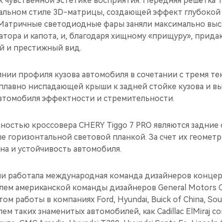
 чувственной эстетике восприятия. Передняя решётка T
альном стиле 3D-матрицы, создающей эффект глубокой 
. Матричные светодиодные фары заняли максимально вы
тора и капота, и, благодаря хищному «прищуру», прида
й и престижный вид.
нии профиля кузова автомобиля в сочетании с тремя т
плавно ниспадающей крыши к задней стойке кузова и в
втомобиля эффектности и стремительности.
ностью кроссовера CHERY Tiggo 7 PRO являются задние
 горизонтальной световой планкой. За счет их геометр
на и устойчивость автомобиля.
и работала международная команда дизайнеров концерн
ем американской команды дизайнеров General Motors 
м работы в компаниях Ford, Hyundai, Buick of China, So
ем таких знаменитых автомобилей, как Cadillac ElMiraj con