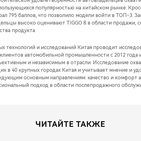
бительской удовлетворенности автовладельцев охвати
 пользующихся популярностью на китайском рынке. Кро
брал 795 баллов, что позволило модели войти в ТОП-3. З
адельцы высоко оценивают TIGGO 8 в области продажи, 
ства продукта.
х технологий и исследований Китая проводит исследо
клиентов автомобильной промышленности с 2012 года и
ъективным и независимым в отрасли. Исследование охва
их в 40 крупных городах Китая и учитывает мнение и у
едующим основным направлениям: качество и комфорт а
сиональный подход в области послепродажного обслужи
ЧИТАЙТЕ ТАКЖЕ