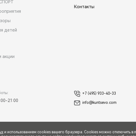
 СПОРТ
Контакты
роприятия
зоры
ля детей
и акции
боты:
+7 (495) 933-40-33
:00-21:00
info@kuntsevo.com
ых
и использованием cookies вашего браузера. Cookies можно отключить в 