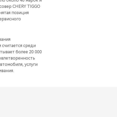
ло около 40 марок и
ссовер CHERY TIGGO
анятая позиция
сервисного
вания
 считается среди
тывает более 20 000
довлетворенность
втомобиля, услуги
вания.