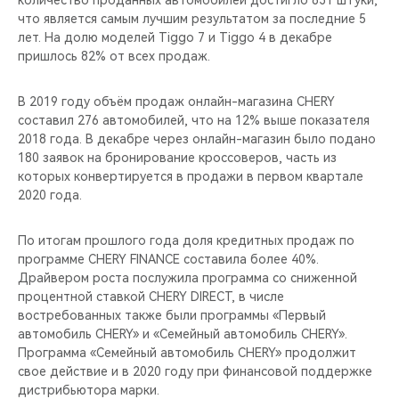
количество проданных автомобилей достигло 831 штуки,
CHERY REMOTE
что является самым лучшим результатом за последние 5
лет. На долю моделей Tiggo 7 и Tiggo 4 в декабре
CHERY И СПОРТ
пришлось 82% от всех продаж.
НАШИ МЕРОПРИЯТИЯ
В 2019 году объём продаж онлайн-магазина CHERY
составил 276 автомобилей, что на 12% выше показателя
ВИДЕООБЗОРЫ
2018 года. В декабре через онлайн-магазин было подано
180 заявок на бронирование кроссоверов, часть из
которых конвертируется в продажи в первом квартале
CHERY ДЛЯ ДЕТЕЙ
2020 года.
По итогам прошлого года доля кредитных продаж по
программе CHERY FINANCE составила более 40%.
Драйвером роста послужила программа со сниженной
процентной ставкой CHERY DIRECT, в числе
востребованных также были программы «Первый
автомобиль CHERY» и «Семейный автомобиль CHERY».
Программа «Семейный автомобиль CHERY» продолжит
свое действие и в 2020 году при финансовой поддержке
дистрибьютора марки.