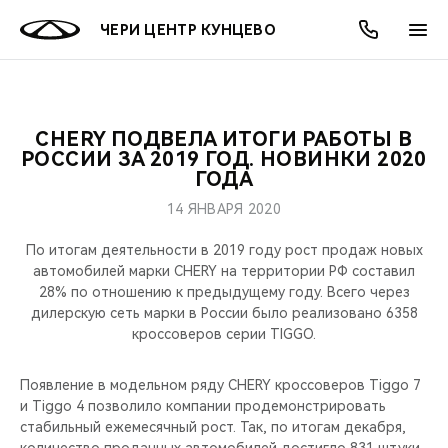
ЧЕРИ ЦЕНТР КУНЦЕВО
CHERY ПОДВЕЛА ИТОГИ РАБОТЫ В
ОНЛАЙН СЕРВИСЫ
ПОКУПАТЕЛЯМ
ВЛАДЕЛЬЦАМ
О КОМПАНИИ
МИР CHERY
МОДЕЛИ
АКЦИИ
РОССИИ ЗА 2019 ГОД. НОВИНКИ 2020
ГОДА
ВЫБОР И ПОКУПКА
СЕРВИС
АКСЕССУАРЫ
ВЫГОДЫ И АКЦИИ
ВЫБОР И ПОКУПКА
О НАС
ВСЕ МОДЕЛИ
14 ЯНВАРЯ 2020
КРЕДИТ И СТРАХОВАНИЕ
ЗАПЧАСТИ И АКСЕССУАРЫ
О БРЕНДЕ
КРЕДИТ
МЫ В СОЦСЕТЯХ
По итогам деятельности в 2019 году рост продаж новых
КРОССОВЕРЫ
автомобилей марки CHERY на территории РФ составил
28% по отношению к предыдущему году. Всего через
ПОДДЕРЖКА
CHERY В СОЦСЕТЯХ
дилерскую сеть марки в России было реализовано 6358
СЕДАНЫ
кроссоверов серии TIGGO.
CHERY CONNECT
ЛЮДИ CHERY
НОВИНКИ
Появление в модельном ряду CHERY кроссоверов Tiggo 7
БЛАГОТВОРИТЕЛЬНОСТЬ
и Tiggo 4 позволило компании продемонстрировать
стабильный ежемесячный рост. Так, по итогам декабря,