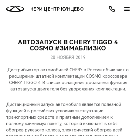
ЧЕРИ ЦЕНТР КУНЦЕВО
АВТОЗАПУСК В CHERY TIGGO 4
ОНЛАЙН СЕРВИСЫ
ПОКУПАТЕЛЯМ
ВЛАДЕЛЬЦАМ
О КОМПАНИИ
МИР CHERY
МОДЕЛИ
АКЦИИ
COSMO #ЗИМАБЛИЗКО
28 НОЯБРЯ 2019
ВЫБОР И ПОКУПКА
СЕРВИС
АКСЕССУАРЫ
ВЫГОДЫ И АКЦИИ
ВЫБОР И ПОКУПКА
О НАС
ВСЕ МОДЕЛИ
Дистрибьютор автомобилей CHERY в России объявляет о
КРЕДИТ И СТРАХОВАНИЕ
ЗАПЧАСТИ И АКСЕССУАРЫ
О БРЕНДЕ
КРЕДИТ
МЫ В СОЦСЕТЯХ
расширении штатной комплектации COSMO кроссовера
КРОССОВЕРЫ
CHERY TIGGO 4. В список оснащения добавлена функция
автозапуска двигателя без удорожания комплектации.
ПОДДЕРЖКА
CHERY В СОЦСЕТЯХ
СЕДАНЫ
Дистанционный запуск автомобиля является полезной
CHERY CONNECT
ЛЮДИ CHERY
функцией в российских условиях эксплуатации
НОВИНКИ
транспортных средств и приятным дополнением к
БЛАГОТВОРИТЕЛЬНОСТЬ
полному «зимнему» пакету, который включает в себя:
обогрев рулевого колеса, электрический обогрев всей