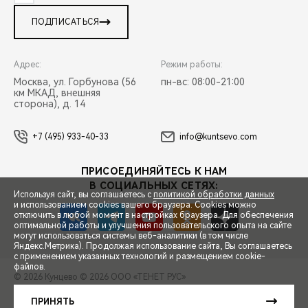
ПОДПИСАТЬСЯ
Адрес:
Режим работы:
Москва, ул. Горбунова (56
пн-вс: 08:00-21:00
км МКАД, внешняя
сторона), д. 14
+7 (495) 933-40-33
info@kuntsevo.com
ПРИСОЕДИНЯЙТЕСЬ К НАМ
В СОЦИАЛЬНЫХ СЕТЯХ:
Используя сайт, вы соглашаетесь с
политикой обработки данных
и использованием cookies вашего браузера. Cookies можно
отключить в любой момент в настройках браузера. Для обеспечения
оптимальной работы и улучшения пользовательского опыта на сайте
могут использоваться системы веб-аналитики (в том числе
СПЕЦПРЕДЛОЖЕНИЯ
Яндекс.Метрика). Продолжая использование сайта, Вы соглашаетесь
с применением указанных технологий и размещением cookie-
файлов.
© 2026 Кунцево
© 2026 ООО «ТЕНЕТ РУС»
ЗАПИСЬ НА ТЕСТ-ДРАЙВ
ПРАВОВАЯ ИНФОРМАЦИЯ
КОНТАКТЫ
КЛИЕНТСКАЯ ПОДДЕРЖКА
ПРИНЯТЬ
Сделано в ПЕРКС