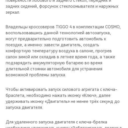
поверхности лобового и заднего стекол, передних и
CHERY REMOTE
задних сидений, форсунок стеклоомывателя и наружных
зеркал.
CHERY И СПОРТ
Владельцы кроссоверов TIGGO 4 в комплектации COSMO,
НАШИ МЕРОПРИЯТИЯ
воспользовавшись данной технологией автозапуска,
могут предварительно подготовить автомобиль к
ВИДЕООБЗОРЫ
поездке, а именно: завести двигатель, создать
комфортную температуру воздуха в салоне, прогрев
салон зимой или охладив в летнее время года, а также
CHERY ДЛЯ ДЕТЕЙ
подзарядить аккумуляторную батарею во время
длительной стоянки автомобиля для устранения
возможной проблемы запуска.
Чтобы активировать запуск силового агрегата с ключа-
браслета, необходимо нажать иконку «Ключ», далее
удерживать иконку «Двигатель» не менее трёх секунд до
запуска двигателя.
Для удаленного запуска двигателя с ключа-брелка