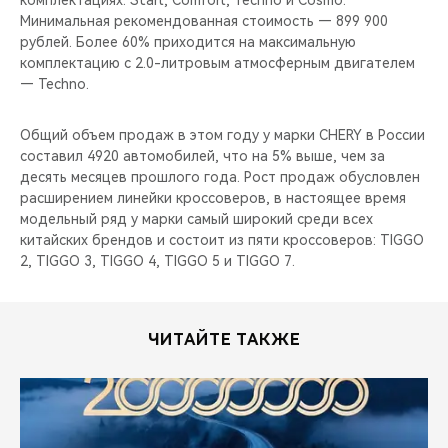
комплектациях: Start, Comfort, Techno и Cosmo.
CHERY REMOTE
Минимальная рекомендованная стоимость — 899 900
рублей. Более 60% приходится на максимальную
CHERY И СПОРТ
комплектацию с 2.0-литровым атмосферным двигателем
— Techno.
НАШИ МЕРОПРИЯТИЯ
Общий объем продаж в этом году у марки CHERY в России
ВИДЕООБЗОРЫ
составил 4920 автомобилей, что на 5% выше, чем за
десять месяцев прошлого года. Рост продаж обусловлен
расширением линейки кроссоверов, в настоящее время
CHERY ДЛЯ ДЕТЕЙ
модельный ряд у марки самый широкий среди всех
китайских брендов и состоит из пяти кроссоверов: TIGGO
2, TIGGO 3, TIGGO 4, TIGGO 5 и TIGGO 7.
ЧИТАЙТЕ ТАКЖЕ