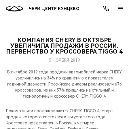
ЧЕРИ ЦЕНТР КУНЦЕВО
КОМПАНИЯ CHERY В ОКТЯБРЕ
ОНЛАЙН СЕРВИСЫ
ПОКУПАТЕЛЯМ
ВЛАДЕЛЬЦАМ
О КОМПАНИИ
МИР CHERY
МОДЕЛИ
АКЦИИ
УВЕЛИЧИЛА ПРОДАЖИ В РОССИИ.
ПЕРВЕНСТВО У КРОССОВЕРА TIGGO 4
ВЫБОР И ПОКУПКА
СЕРВИС
АКСЕССУАРЫ
ВЫГОДЫ И АКЦИИ
ВЫБОР И ПОКУПКА
О НАС
ВСЕ МОДЕЛИ
5 НОЯБРЯ 2019
КРЕДИТ И СТРАХОВАНИЕ
ЗАПЧАСТИ И АКСЕССУАРЫ
О БРЕНДЕ
КРЕДИТ
МЫ В СОЦСЕТЯХ
В октябре 2019 года продажи автомобилей марки CHERY
КРОССОВЕРЫ
увеличились на 34% по сравнению с показателем
годичной давности. Российские дилеры реализовали 676
ПОДДЕРЖКА
CHERY В СОЦСЕТЯХ
кроссоверов, из них 57% пришлись на стильный и
СЕДАНЫ
технологичный кроссовер CHERY TIGGO 4.
CHERY CONNECT
ЛЮДИ CHERY
НОВИНКИ
Локомотивом продаж является CHERY TIGGO 4, старт
БЛАГОТВОРИТЕЛЬНОСТЬ
продаж которого состоялся в августе этого года.
Кроссовер представлен в России в четырёх