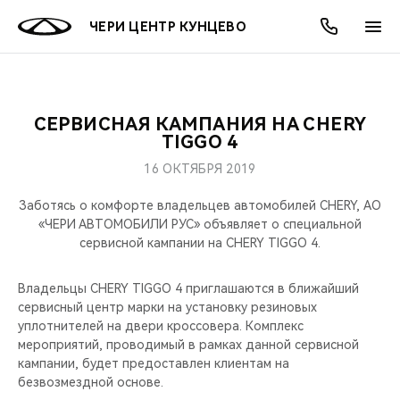
ЧЕРИ ЦЕНТР КУНЦЕВО
СЕРВИСНАЯ КАМПАНИЯ НА CHERY
ОНЛАЙН СЕРВИСЫ
ПОКУПАТЕЛЯМ
ВЛАДЕЛЬЦАМ
О КОМПАНИИ
МИР CHERY
МОДЕЛИ
АКЦИИ
TIGGO 4
16 ОКТЯБРЯ 2019
ВЫБОР И ПОКУПКА
СЕРВИС
АКСЕССУАРЫ
ВЫГОДЫ И АКЦИИ
ВЫБОР И ПОКУПКА
О НАС
ВСЕ МОДЕЛИ
Заботясь о комфорте владельцев автомобилей CHERY, АО
КРЕДИТ И СТРАХОВАНИЕ
ЗАПЧАСТИ И АКСЕССУАРЫ
О БРЕНДЕ
КРЕДИТ
МЫ В СОЦСЕТЯХ
«ЧЕРИ АВТОМОБИЛИ РУС» объявляет о специальной
КРОССОВЕРЫ
сервисной кампании на CHERY TIGGO 4.
ПОДДЕРЖКА
CHERY В СОЦСЕТЯХ
СЕДАНЫ
Владельцы CHERY TIGGO 4 приглашаются в ближайший
сервисный центр марки на установку резиновых
CHERY CONNECT
ЛЮДИ CHERY
уплотнителей на двери кроссовера. Комплекс
НОВИНКИ
мероприятий, проводимый в рамках данной сервисной
БЛАГОТВОРИТЕЛЬНОСТЬ
кампании, будет предоставлен клиентам на
безвозмездной основе.