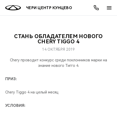
ЧЕРИ ЦЕНТР КУНЦЕВО
СТАНЬ ОБЛАДАТЕЛЕМ НОВОГО
ОНЛАЙН СЕРВИСЫ
ПОКУПАТЕЛЯМ
ВЛАДЕЛЬЦАМ
О КОМПАНИИ
МИР CHERY
МОДЕЛИ
АКЦИИ
CHERY TIGGO 4
14 ОКТЯБРЯ 2019
ВЫБОР И ПОКУПКА
СЕРВИС
АКСЕССУАРЫ
ВЫГОДЫ И АКЦИИ
ВЫБОР И ПОКУПКА
О НАС
ВСЕ МОДЕЛИ
Chery проводит конкурс среди поклонников марки на
КРЕДИТ И СТРАХОВАНИЕ
ЗАПЧАСТИ И АКСЕССУАРЫ
О БРЕНДЕ
КРЕДИТ
МЫ В СОЦСЕТЯХ
знание нового Тигго 4.
КРОССОВЕРЫ
ПОДДЕРЖКА
CHERY В СОЦСЕТЯХ
ПРИЗ:
СЕДАНЫ
CHERY CONNECT
ЛЮДИ CHERY
Chery Tiggo 4 на целый месяц
НОВИНКИ
БЛАГОТВОРИТЕЛЬНОСТЬ
УСЛОВИЯ: