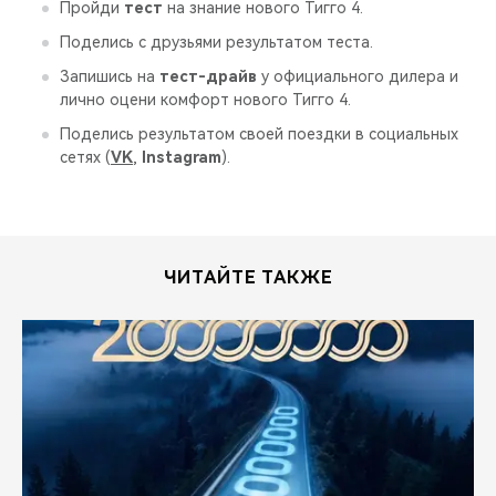
CHERY REMOTE
Пройди
тест
на знание нового Тигго 4.
Поделись с друзьями результатом теста.
CHERY И СПОРТ
Запишись на
тест-драйв
у официального дилера и
лично оцени комфорт нового Тигго 4.
НАШИ МЕРОПРИЯТИЯ
Поделись результатом своей поездки в социальных
сетях (
VK
,
Instagram
).
ВИДЕООБЗОРЫ
CHERY ДЛЯ ДЕТЕЙ
ЧИТАЙТЕ ТАКЖЕ