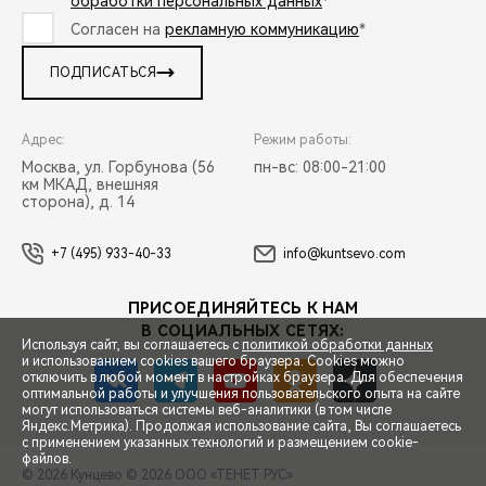
обработки персональных данных
*
Согласен на
рекламную коммуникацию
*
ПОДПИСАТЬСЯ
Адрес:
Режим работы:
Москва, ул. Горбунова (56
пн-вс: 08:00-21:00
км МКАД, внешняя
сторона), д. 14
+7 (495) 933-40-33
info@kuntsevo.com
ПРИСОЕДИНЯЙТЕСЬ К НАМ
В СОЦИАЛЬНЫХ СЕТЯХ:
Используя сайт, вы соглашаетесь с
политикой обработки данных
и использованием cookies вашего браузера. Cookies можно
отключить в любой момент в настройках браузера. Для обеспечения
оптимальной работы и улучшения пользовательского опыта на сайте
могут использоваться системы веб-аналитики (в том числе
СПЕЦПРЕДЛОЖЕНИЯ
Яндекс.Метрика). Продолжая использование сайта, Вы соглашаетесь
с применением указанных технологий и размещением cookie-
файлов.
© 2026 Кунцево
© 2026 ООО «ТЕНЕТ РУС»
ЗАПИСЬ НА ТЕСТ-ДРАЙВ