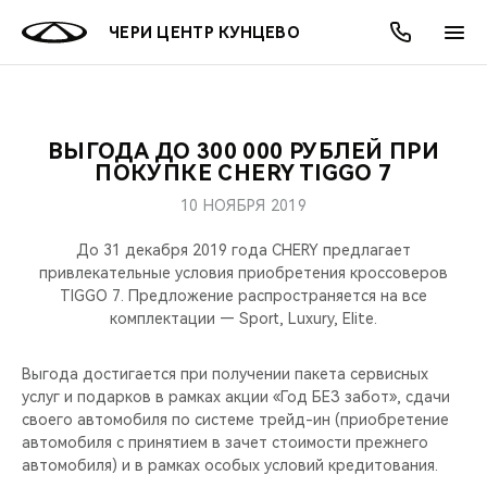
ЧЕРИ ЦЕНТР КУНЦЕВО
ВЫГОДА ДО 300 000 РУБЛЕЙ ПРИ
ОНЛАЙН СЕРВИСЫ
ПОКУПАТЕЛЯМ
ВЛАДЕЛЬЦАМ
О КОМПАНИИ
МИР CHERY
МОДЕЛИ
АКЦИИ
ПОКУПКЕ CHERY TIGGO 7
10 НОЯБРЯ 2019
ВЫБОР И ПОКУПКА
СЕРВИС
АКСЕССУАРЫ
ВЫГОДЫ И АКЦИИ
ВЫБОР И ПОКУПКА
О НАС
ВСЕ МОДЕЛИ
До 31 декабря 2019 года CHERY предлагает
КРЕДИТ И СТРАХОВАНИЕ
ЗАПЧАСТИ И АКСЕССУАРЫ
О БРЕНДЕ
КРЕДИТ
МЫ В СОЦСЕТЯХ
привлекательные условия приобретения кроссоверов
КРОССОВЕРЫ
TIGGO 7. Предложение распространяется на все
комплектации — Sport, Luxury, Elite.
ПОДДЕРЖКА
CHERY В СОЦСЕТЯХ
СЕДАНЫ
Выгода достигается при получении пакета сервисных
CHERY CONNECT
ЛЮДИ CHERY
услуг и подарков в рамках акции «Год БЕЗ забот», сдачи
НОВИНКИ
своего автомобиля по системе трейд-ин (приобретение
БЛАГОТВОРИТЕЛЬНОСТЬ
автомобиля с принятием в зачет стоимости прежнего
автомобиля) и в рамках особых условий кредитования.