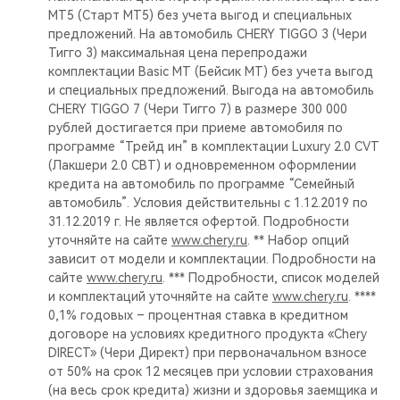
MT5 (Старт МТ5) без учета выгод и специальных
предложений. На автомобиль CHERY TIGGO 3 (Чери
Тигго 3) максимальная цена перепродажи
комплектации Basic MT (Бейсик МТ) без учета выгод
и специальных предложений. Выгода на автомобиль
CHERY TIGGO 7 (Чери Тигго 7) в размере 300 000
рублей достигается при приеме автомобиля по
программе “Трейд ин” в комплектации Luxury 2.0 CVT
(Лакшери 2.0 СВТ) и одновременном оформлении
кредита на автомобиль по программе “Семейный
автомобиль”. Условия действительны с 1.12.2019 по
31.12.2019 г. Не является офертой. Подробности
уточняйте на сайте
www.chery.ru
. ** Набор опций
зависит от модели и комплектации. Подробности на
сайте
www.chery.ru
. *** Подробности, список моделей
и комплектаций уточняйте на сайте
www.chery.ru
. ****
0,1% годовых – процентная ставка в кредитном
договоре на условиях кредитного продукта «Chery
DIRECT» (Чери Директ) при первоначальном взносе
от 50% на срок 12 месяцев при условии страхования
(на весь срок кредита) жизни и здоровья заемщика и