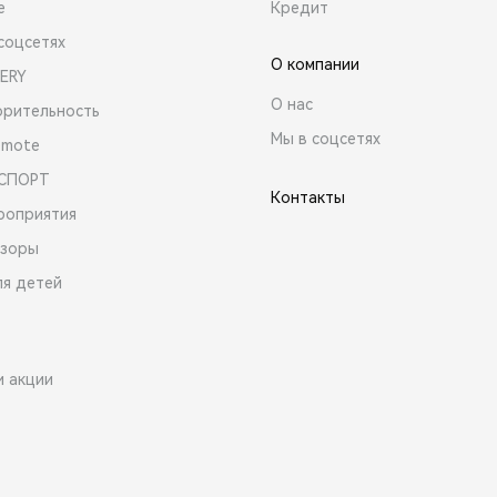
е
Кредит
соцсетях
О компании
ERY
О нас
орительность
Мы в соцсетях
emote
 СПОРТ
Контакты
роприятия
зоры
ля детей
и акции