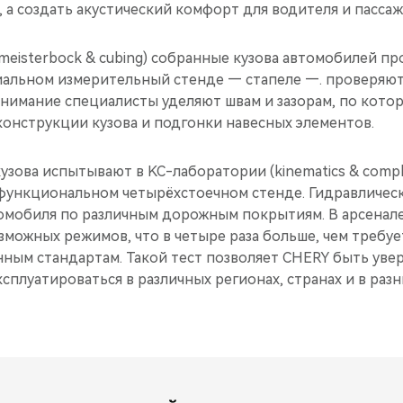
 а создать акустический комфорт для водителя и пассаж
eisterbock & cubing) собранные кузова автомобилей пр
иальном измерительный стенде — стапеле —. проверяют 
 внимание специалисты уделяют швам и зазорам, по кот
конструкции кузова и подгонки навесных элементов.
узова испытывают в KC-лаборатории (kinematics & compli
ункциональном четырёхстоечном стенде. Гидравличес
омобиля по различным дорожным покрытиям. В арсенале
зможных режимов, что в четыре раза больше, чем требуе
ным стандартам. Такой тест позволяет CHERY быть увер
сплуатироваться в различных регионах, странах и в ра