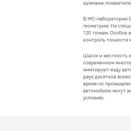
шумовые показатели,
В MС-лаборатории (m
геометрию. На спец
120 точкам. Особое
контроль точности 
Шасси и жесткость к
современном многоф
имитируют езду авт
двух десятков всево
время по промышлен
автомобили могут эк
условиях.