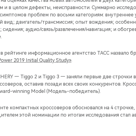
 на оценках качества новых автомобилей в двух категор
ом и в целом дефекты, неисправности. Суммарно исслед
 симптомов проблем по восьми категориям: внутреннее 
й вид; двигатель/трансмиссия; опыт вождения; особен
 сидения; аудио/связь/развлечения/навигация; и обогрев
.
 в рейтинге информационное агентство ТАСС назвало б
wer 2019 Initial Quality Study»
.
ERY — Tiggo 2 и Tiggo 3 — заняли первые две строчки в
соверов, оставив позади всех своих конкурентов. Кросс
ward-winning Model (Модель-победитель).
менте компактных кроссоверов обосновался на 4 строчке,
дителем этой номинации по итогам исследования стал а