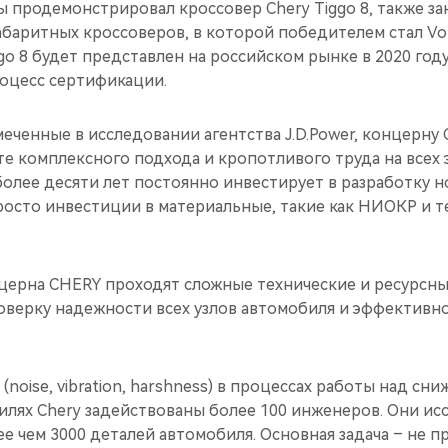
 продемонстрировал кроссовер Chery Tiggo 8, также зан
баритных кроссоверов, в которой победителем стал Vol
go 8 будет представлен на российском рынке в 2020 году
оцесс сертификации.
еченные в исследовании агентства J.D.Power, концерну
те комплексного подхода и кропотливого труда на всех 
более десяти лет постоянно инвестирует в разработку 
росто инвестиции в материальные, такие как НИОКР и т
церна CHERY проходят сложные технические и ресурсны
оверку надежности всех узлов автомобиля и эффективн
noise, vibration, harshness) в процессах работы над сн
илях Chery задействованы более 100 инженеров. Они и
е чем 3000 деталей автомобиля. Основная задача – не 