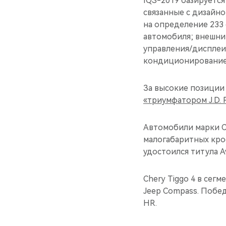
IQS-2019 базируется
связанные с дизайн
на определение 233
автомобиля; внешни
управления/дисплеи;
кондиционирование
За высокие позиции
«триумфатором J.D. Po
Автомобили марки CH
малогабаритных крос
удостоился титула A
Chery Tiggo 4 в сег
Jeep Compass. Побе
HR.