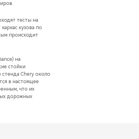
иров.
оходят тесты на
каркас кузова по
орым происходит
ance) на
кие стойки
 стенда Chery около
тся в настоящее
енным, что их
зных дорожных