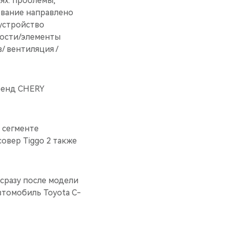
иях: проблемы,
ование направлено
устройство
ности/элементы
/ вентиляция /
ренд CHERY
 сегменте
овер Tiggo 2 также
 сразу после модели
втомобиль Toyota C-