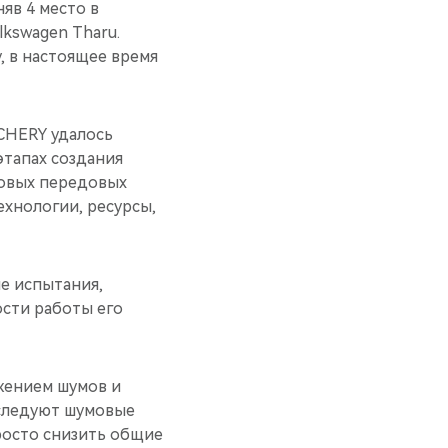
яв 4 место в
kswagen Tharu.
, в настоящее время
 CHERY удалось
этапах создания
новых передовых
ехнологии, ресурсы,
е испытания,
ости работы его
ижением шумов и
сследуют шумовые
просто снизить общие