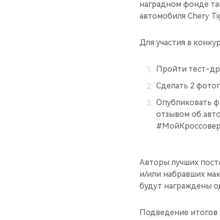
наградном фонде та
автомобиля Chery Tig
Для участия в конку
Пройти тест-дра
Сделать 2 фотог
Опубликовать фо
отзывом об авто
#МойКроссоверC
Авторы лучших посто
и/или набравших ма
будут награждены о
Подведение итогов 