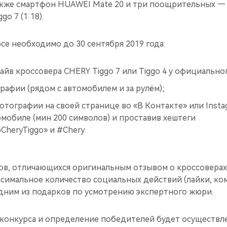
кже смартфон HUAWEI Mate 20 и три поощрительных —
go 7 (1:18).
рсе необходимо до 30 сентября 2019 года:
йв кроссовера CHERY Tiggo 7 или Tiggo 4 у официально
рафии (рядом с автомобилем и за рулём);
тографии на своей странице во «В Контакте» или Insta
мобиле (мин 200 символов) и проставив хештеги
heryTiggo» и #Chery.
в, отличающихся оригинальным отзывом о кроссоверах T
ксимальное количество социальных действий (лайки, ко
дним из подарков по усмотрению экспертного жюри.
конкурса и определение победителей будет осуществлен