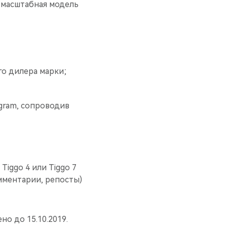
 масштабная модель
го дилера марки;
gram, сопроводив
iggo 4 или Tiggo 7
мментарии, репосты)
о до 15.10.2019.