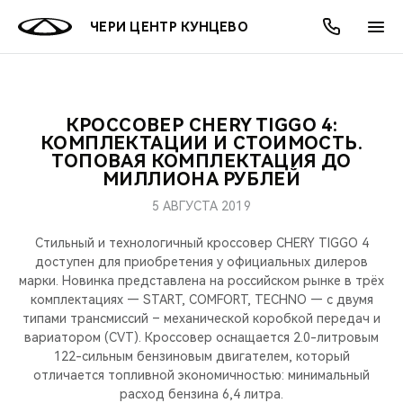
ЧЕРИ ЦЕНТР КУНЦЕВО
КРОССОВЕР CHERY TIGGO 4:
ОНЛАЙН СЕРВИСЫ
ПОКУПАТЕЛЯМ
ВЛАДЕЛЬЦАМ
О КОМПАНИИ
МИР CHERY
МОДЕЛИ
АКЦИИ
КОМПЛЕКТАЦИИ И СТОИМОСТЬ.
ТОПОВАЯ КОМПЛЕКТАЦИЯ ДО
МИЛЛИОНА РУБЛЕЙ
ВЫБОР И ПОКУПКА
СЕРВИС
АКСЕССУАРЫ
ВЫГОДЫ И АКЦИИ
ВЫБОР И ПОКУПКА
О НАС
ВСЕ МОДЕЛИ
5 АВГУСТА 2019
КРЕДИТ И СТРАХОВАНИЕ
ЗАПЧАСТИ И АКСЕССУАРЫ
О БРЕНДЕ
КРЕДИТ
МЫ В СОЦСЕТЯХ
КРОССОВЕРЫ
Стильный и технологичный кроссовер CHERY TIGGO 4
доступен для приобретения у официальных дилеров
ПОДДЕРЖКА
CHERY В СОЦСЕТЯХ
марки. Новинка представлена на российском рынке в трёх
СЕДАНЫ
комплектациях — START, COMFORT, TECHNO — с двумя
CHERY CONNECT
ЛЮДИ CHERY
типами трансмиссий – механической коробкой передач и
вариатором (CVT). Кроссовер оснащается 2.0-литровым
НОВИНКИ
122-сильным бензиновым двигателем, который
БЛАГОТВОРИТЕЛЬНОСТЬ
отличается топливной экономичностью: минимальный
расход бензина 6,4 литра.