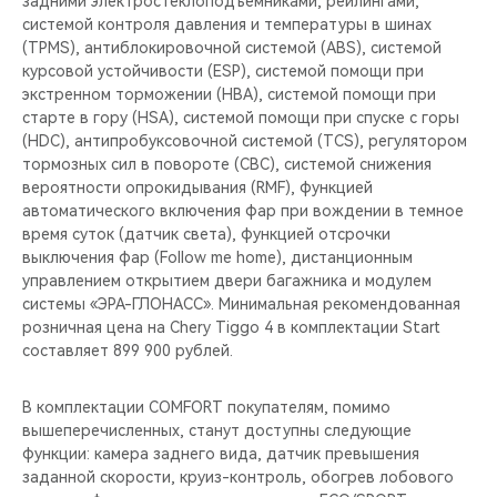
задними электростеклоподъемниками, рейлингами,
системой контроля давления и температуры в шинах
(TPMS), антиблокировочной системой (ABS), системой
курсовой устойчивости (ESP), системой помощи при
экстренном торможении (HBA), системой помощи при
старте в гору (HSA), системой помощи при спуске с горы
(HDC), антипробуксовочной системой (TCS), регулятором
тормозных сил в повороте (CBC), системой снижения
вероятности опрокидывания (RMF), функцией
автоматического включения фар при вождении в темное
время суток (датчик света), функцией отсрочки
выключения фар (Follow me home), дистанционным
управлением открытием двери багажника и модулем
системы «ЭРА-ГЛОНАСС». Минимальная рекомендованная
розничная цена на Chery Tiggo 4 в комплектации Start
составляет 899 900 рублей.
В комплектации COMFORT покупателям, помимо
вышеперечисленных, станут доступны следующие
функции: камера заднего вида, датчик превышения
заданной скорости, круиз-контроль, обогрев лобового