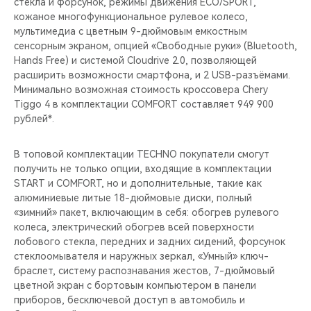
стекла и форсунок, режимы движения ECO/SPORT,
кожаное многофункциональное рулевое колесо,
мультимедиа с цветным 9-дюймовым емкостным
сенсорным экраном, опцией «Свободные руки» (Bluetooth,
Hands Free) и системой Cloudrive 2.0, позволяющей
расширить возможности смартфона, и 2 USB-разъёмами.
Минимально возможная стоимость кроссовера Chery
Tiggo 4 в комплектации COMFORT составляет 949 900
рублей*.
В топовой комплектации TECHNO покупатели смогут
получить не только опции, входящие в комплектации
START и COMFORT, но и дополнительные, такие как
алюминиевые литые 18-дюймовые диски, полный
«зимний» пакет, включающим в себя: обогрев рулевого
колеса, электрический обогрев всей поверхности
лобового стекла, передних и задних сидений, форсунок
стеклоомывателя и наружных зеркал, «Умный» ключ-
браслет, систему распознавания жестов, 7-дюймовый
цветной экран с бортовым компьютером в панели
приборов, бесключевой доступ в автомобиль и