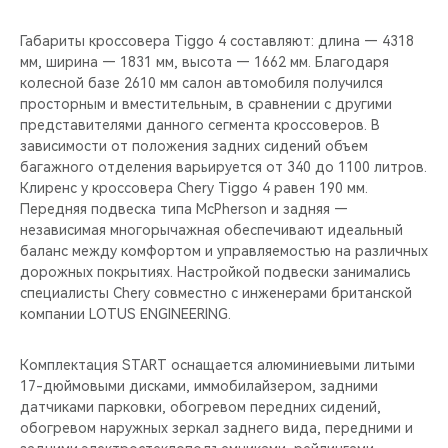
CHERY REMOTE
Габариты кроссовера Tiggo 4 составляют: длина — 4318
CHERY И СПОРТ
мм, ширина — 1831 мм, высота — 1662 мм. Благодаря
колесной базе 2610 мм салон автомобиля получился
просторным и вместительным, в сравнении с другими
НАШИ МЕРОПРИЯТИЯ
представителями данного сегмента кроссоверов. В
зависимости от положения задних сидений объем
ВИДЕООБЗОРЫ
багажного отделения варьируется от 340 до 1100 литров.
Клиренс у кроссовера Chery Tiggo 4 равен 190 мм.
CHERY ДЛЯ ДЕТЕЙ
Передняя подвеска типа McPherson и задняя —
независимая многорычажная обеспечивают идеальный
баланс между комфортом и управляемостью на различных
дорожных покрытиях. Настройкой подвески занимались
специалисты Chery совместно с инженерами британской
компании LOTUS ENGINEERING.
Комплектация START оснащается алюминиевыми литыми
17-дюймовыми дисками, иммобилайзером, задними
датчиками парковки, обогревом передних сидений,
обогревом наружных зеркал заднего вида, передними и