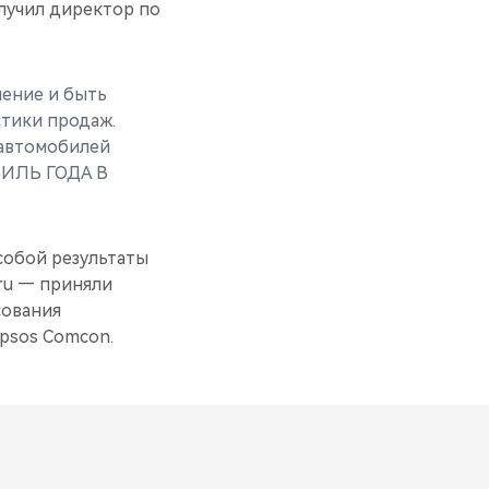
лучил директор по
нение и быть
стики продаж.
 автомобилей
БИЛЬ ГОДА В
собой результаты
ru — приняли
сования
psos Comcon.