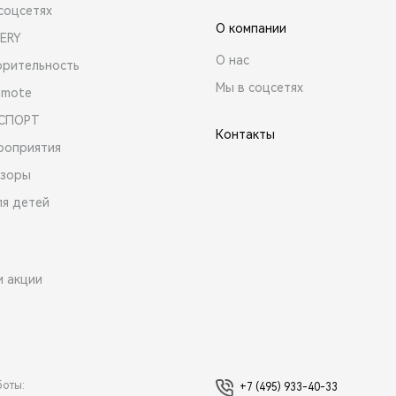
соцсетях
О компании
ERY
О нас
орительность
Мы в соцсетях
emote
 СПОРТ
Контакты
роприятия
зоры
ля детей
и акции
боты:
+7 (495) 933-40-33