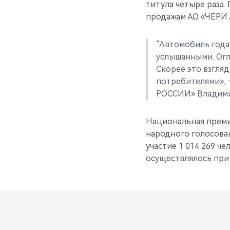
титула четыре раза
продажам АО «ЧЕРИ
“Автомобиль года
услышанными. Огл
Скорее это взгля
потребителями»,
РОССИИ» Владими
Национальная преми
народного голосован
участие 1 014 269 ч
осуществлялось при