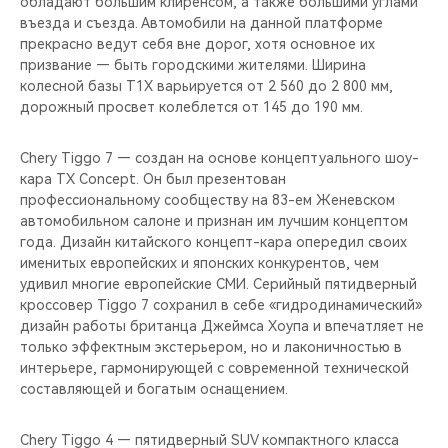
обладают большим клиренсом, а также большими углами
CHERY REMOTE
въезда и съезда. Автомобили на данной платформе
прекрасно ведут себя вне дорог, хотя основное их
CHERY И СПОРТ
призвание — быть городскими жителями. Ширина
колесной базы T1X варьируется от 2 560 до 2 800 мм,
НАШИ МЕРОПРИЯТИЯ
дорожный просвет колеблется от 145 до 190 мм.
ВИДЕООБЗОРЫ
Chery Tiggo 7 — создан на основе концептуального шоу-
кара TX Concept. Он был презентован
профессиональному сообществу на 83-ем Женевском
CHERY ДЛЯ ДЕТЕЙ
автомобильном салоне и признан им лучшим концептом
года. Дизайн китайского концепт-кара опередил своих
именитых европейских и японских конкурентов, чем
удивил многие европейские СМИ. Серийный пятидверный
кроссовер Tiggo 7 сохранил в себе «гидродинамический»
дизайн работы британца Джеймса Хоупа и впечатляет не
только эффектным экстерьером, но и лаконичностью в
интерьере, гармонирующей с современной технической
составляющей и богатым оснащением.
Chery Tiggo 4 — пятидверный SUV компактного класса