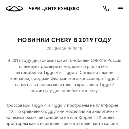
ЧЕРИ ЦЕНТР КУНЦЕВО
НОВИНКИ CHERY В 2019 ГОДУ
ОНЛАЙН СЕРВИСЫ
ПОКУПАТЕЛЯМ
ВЛАДЕЛЬЦАМ
О КОМПАНИИ
МИР CHERY
МОДЕЛИ
АКЦИИ
20 ДЕКАБРЯ 2018
ВЫБОР И ПОКУПКА
СЕРВИС
АКСЕССУАРЫ
ВЫГОДЫ И АКЦИИ
ВЫБОР И ПОКУПКА
О НАС
ВСЕ МОДЕЛИ
В 2019 году дистрибьютор автомобилей CHERY в России
планирует расширить модельный ряд за счёт
КРЕДИТ И СТРАХОВАНИЕ
ЗАПЧАСТИ И АКСЕССУАРЫ
О БРЕНДЕ
КРЕДИТ
МЫ В СОЦСЕТЯХ
автомобилей Tiggo 4 и Tiggo 7. Согласно планам
КРОССОВЕРЫ
компании, продажи флагманского кроссовера Tiggo 7
начнутся в первом квартале, а кроссовер Tiggo 4
ПОДДЕРЖКА
CHERY В СОЦСЕТЯХ
появится у дилеров ближе к лету.
СЕДАНЫ
CHERY CONNECT
ЛЮДИ CHERY
Кроссоверы Tiggo 4 и Tiggo 7 построены на платформе
НОВИНКИ
T1X. По сравнению с другими моделями на аналогичных
БЛАГОТВОРИТЕЛЬНОСТЬ
колесных базах, автомобили на платформе T1X более
просторны как в передней, так и в задней части салона,