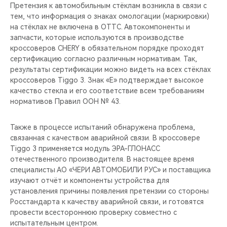
CHERY REMOTE
Претензия к автомобильным стёклам возникла в связи с
тем, что информация о знаках омологации (маркировки)
на стёклах не включена в ОТТС. Автокомпоненты и
CHERY И СПОРТ
запчасти, которые используются в производстве
кроссоверов CHERY в обязательном порядке проходят
НАШИ МЕРОПРИЯТИЯ
сертификацию согласно различным нормативам. Так,
результаты сертификации можно видеть на всех стёклах
ВИДЕООБЗОРЫ
кроссоверов Tiggo 3. Знак «E» подтверждает высокое
качество стекла и его соответствие всем требованиям
нормативов Правил ООН № 43.
CHERY ДЛЯ ДЕТЕЙ
Также в процессе испытаний обнаружена проблема,
связанная с качеством аварийной связи. В кроссовере
Tiggo 3 применяется модуль ЭРА-ГЛОНАСС
отечественного производителя. В настоящее время
специалисты АО «ЧЕРИ АВТОМОБИЛИ РУС» и поставщика
изучают отчёт и компоненты устройства для
установления причины появления претензии со стороны
Росстандарта к качеству аварийной связи, и готовятся
провести всестороннюю проверку совместно с
испытательным центром.