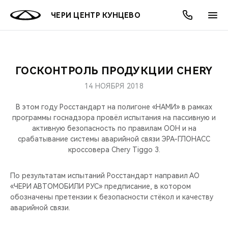
ЧЕРИ ЦЕНТР КУНЦЕВО
ГОСКОНТРОЛЬ ПРОДУКЦИИ CHERY
ОНЛАЙН СЕРВИСЫ
ПОКУПАТЕЛЯМ
ВЛАДЕЛЬЦАМ
О КОМПАНИИ
МИР CHERY
МОДЕЛИ
АКЦИИ
14 НОЯБРЯ 2018
ВЫБОР И ПОКУПКА
СЕРВИС
АКСЕССУАРЫ
ВЫГОДЫ И АКЦИИ
ВЫБОР И ПОКУПКА
О НАС
ВСЕ МОДЕЛИ
В этом году Росстандарт на полигоне «НАМИ» в рамках
программы госнадзора провёл испытания на пассивную и
КРЕДИТ И СТРАХОВАНИЕ
ЗАПЧАСТИ И АКСЕССУАРЫ
О БРЕНДЕ
КРЕДИТ
МЫ В СОЦСЕТЯХ
активную безопасность по правилам ООН и на
КРОССОВЕРЫ
срабатывание системы аварийной связи ЭРА-ГЛОНАСС
кроссовера Chery Tiggo 3.
ПОДДЕРЖКА
CHERY В СОЦСЕТЯХ
СЕДАНЫ
По результатам испытаний Росстандарт направил АО
CHERY CONNECT
ЛЮДИ CHERY
«ЧЕРИ АВТОМОБИЛИ РУС» предписание, в котором
НОВИНКИ
обозначены претензии к безопасности стёкол и качеству
БЛАГОТВОРИТЕЛЬНОСТЬ
аварийной связи.