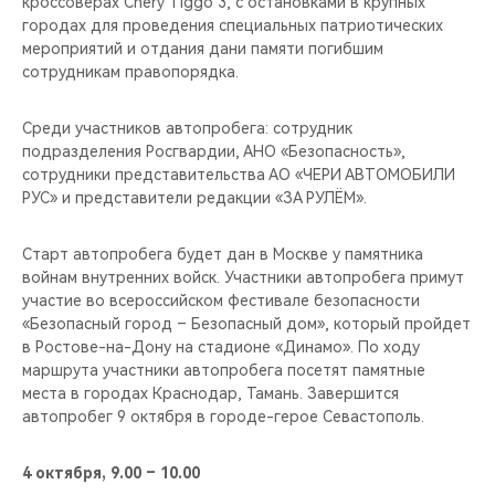
кроссоверах Chery Tiggo 3, с остановками в крупных
CHERY REMOTE
городах для проведения специальных патриотических
мероприятий и отдания дани памяти погибшим
CHERY И СПОРТ
сотрудникам правопорядка.
НАШИ МЕРОПРИЯТИЯ
Среди участников автопробега: сотрудник
подразделения Росгвардии, АНО «Безопасность»,
ВИДЕООБЗОРЫ
сотрудники представительства АО «ЧЕРИ АВТОМОБИЛИ
РУС» и представители редакции «ЗА РУЛЁМ».
CHERY ДЛЯ ДЕТЕЙ
Старт автопробега будет дан в Москве у памятника
войнам внутренних войск. Участники автопробега примут
участие во всероссийском фестивале безопасности
«Безопасный город – Безопасный дом», который пройдет
в Ростове-на-Дону на стадионе «Динамо». По ходу
маршрута участники автопробега посетят памятные
места в городах Краснодар, Тамань. Завершится
автопробег 9 октября в городе-герое Севастополь.
4 октября, 9.00 – 10.00