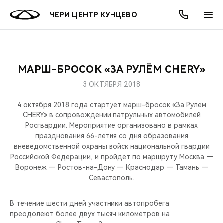
ЧЕРИ ЦЕНТР КУНЦЕВО
МАРШ-БРОСОК «ЗА РУЛЁМ CHERY»
ОНЛАЙН СЕРВИСЫ
ПОКУПАТЕЛЯМ
ВЛАДЕЛЬЦАМ
О КОМПАНИИ
МИР CHERY
МОДЕЛИ
АКЦИИ
3 ОКТЯБРЯ 2018
ВЫБОР И ПОКУПКА
СЕРВИС
АКСЕССУАРЫ
ВЫГОДЫ И АКЦИИ
ВЫБОР И ПОКУПКА
О НАС
ВСЕ МОДЕЛИ
4 октября 2018 года стартует марш-бросок «За Рулем
CHERY» в сопровождении патрульных автомобилей
КРЕДИТ И СТРАХОВАНИЕ
ЗАПЧАСТИ И АКСЕССУАРЫ
О БРЕНДЕ
КРЕДИТ
МЫ В СОЦСЕТЯХ
Росгвардии. Мероприятие организовано в рамках
КРОССОВЕРЫ
празднования 66-летия со дня образования
вневедомственной охраны войск национальной гвардии
ПОДДЕРЖКА
CHERY В СОЦСЕТЯХ
Российской Федерации, и пройдет по маршруту Москва —
СЕДАНЫ
Воронеж — Ростов-на-Дону — Краснодар — Тамань —
CHERY CONNECT
ЛЮДИ CHERY
Севастополь.
НОВИНКИ
БЛАГОТВОРИТЕЛЬНОСТЬ
В течение шести дней участники автопробега
преодолеют более двух тысяч километров на