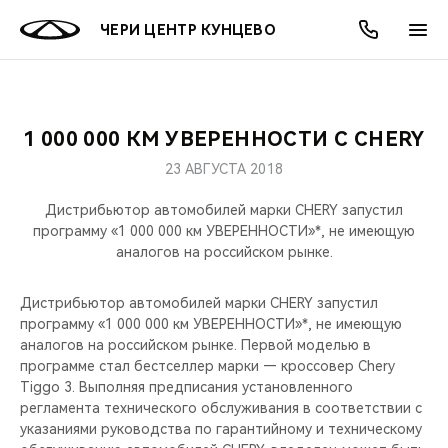
ЧЕРИ ЦЕНТР КУНЦЕВО
1 000 000 КМ УВЕРЕННОСТИ С CHERY
ОНЛАЙН СЕРВИСЫ
ПОКУПАТЕЛЯМ
ВЛАДЕЛЬЦАМ
О КОМПАНИИ
МИР CHERY
МОДЕЛИ
АКЦИИ
23 АВГУСТА 2018
ВЫБОР И ПОКУПКА
СЕРВИС
АКСЕССУАРЫ
ВЫГОДЫ И АКЦИИ
ВЫБОР И ПОКУПКА
О НАС
ВСЕ МОДЕЛИ
Дистрибьютор автомобилей марки CHERY запустил
программу «1 000 000 км УВЕРЕННОСТИ»*, не имеющую
КРЕДИТ И СТРАХОВАНИЕ
ЗАПЧАСТИ И АКСЕССУАРЫ
О БРЕНДЕ
КРЕДИТ
МЫ В СОЦСЕТЯХ
аналогов на российском рынке.
КРОССОВЕРЫ
ПОДДЕРЖКА
CHERY В СОЦСЕТЯХ
Дистрибьютор автомобилей марки CHERY запустил
СЕДАНЫ
программу «1 000 000 км УВЕРЕННОСТИ»*, не имеющую
аналогов на российском рынке. Первой моделью в
CHERY CONNECT
ЛЮДИ CHERY
программе стал бестселлер марки — кроссовер Chery
НОВИНКИ
Tiggo 3. Выполняя предписания установленного
БЛАГОТВОРИТЕЛЬНОСТЬ
регламента технического обслуживания в соответствии с
указаниями руководства по гарантийному и техническому