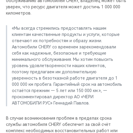
обслуживанию автомобилей CHERY, владелец может быть
CHERY REMOTE
уверен, что ресурс двигателя может достичь 1 000 000
километров.
CHERY И СПОРТ
«Мы всегда стремились предоставлять нашим
НАШИ МЕРОПРИЯТИЯ
клиентам качественные продукты и услуги, которые
отвечают их потребностям и образу жизни.
ВИДЕООБЗОРЫ
Автомобили CHERY со временем зарекомендовали
себя как надежные, безопасные и требующие
минимального обслуживания. Мы хотим повысить
CHERY ДЛЯ ДЕТЕЙ
уровень удовлетворенности наших клиентов,
поэтому предлагаем им дополнительную
уверенность в безотказной работе двигателя до 1
000 000 км пробега. Гарантийный срок на автомобиль
остаётся прежним — 5 лет или 150 000 км.», —
прокомментировал директор АО «ЧЕРИ
АВТОМОБИЛИ РУС» Геннадий Павлов.
В случае возникновения проблем в пределах срока
службы автомобиля CHERY обеспечит за свой счёт
комплекс необходимых восстановительных работ или