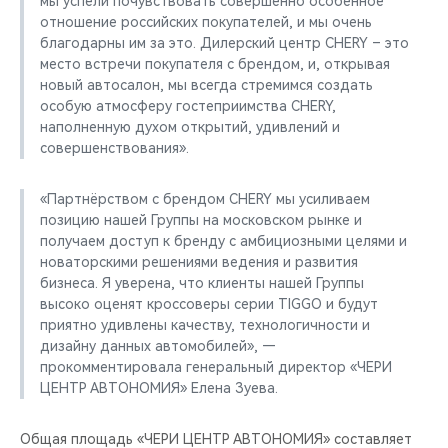
мы успели почувствовать совершенно особенное
CHERY REMOTE
отношение российских покупателей, и мы очень
благодарны им за это. Дилерский центр CHERY – это
CHERY И СПОРТ
место встречи покупателя с брендом, и, открывая
новый автосалон, мы всегда стремимся создать
НАШИ МЕРОПРИЯТИЯ
особую атмосферу гостеприимства CHERY,
наполненную духом открытий, удивлений и
совершенствования».
ВИДЕООБЗОРЫ
«Партнёрством с брендом CHERY мы усиливаем
CHERY ДЛЯ ДЕТЕЙ
позицию нашей Группы на московском рынке и
получаем доступ к бренду с амбициозными целями и
новаторскими решениями ведения и развития
бизнеса. Я уверена, что клиенты нашей Группы
высоко оценят кроссоверы серии TIGGO и будут
приятно удивлены качеству, технологичности и
дизайну данных автомобилей», —
прокомментировала генеральный директор «ЧЕРИ
ЦЕНТР АВТОНОМИЯ» Елена Зуева.
Общая площадь «ЧЕРИ ЦЕНТР АВТОНОМИЯ» составляет