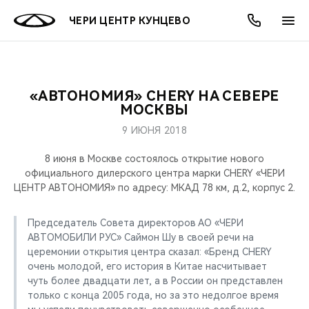
ЧЕРИ ЦЕНТР КУНЦЕВО
«АВТОНОМИЯ» CHERY НА СЕВЕРЕ
ОНЛАЙН СЕРВИСЫ
ПОКУПАТЕЛЯМ
ВЛАДЕЛЬЦАМ
О КОМПАНИИ
МИР CHERY
МОДЕЛИ
АКЦИИ
МОСКВЫ
9 ИЮНЯ 2018
ВЫБОР И ПОКУПКА
СЕРВИС
АКСЕССУАРЫ
ВЫГОДЫ И АКЦИИ
ВЫБОР И ПОКУПКА
О НАС
ВСЕ МОДЕЛИ
8 июня в Москве состоялось открытие нового
КРЕДИТ И СТРАХОВАНИЕ
ЗАПЧАСТИ И АКСЕССУАРЫ
О БРЕНДЕ
КРЕДИТ
МЫ В СОЦСЕТЯХ
официального дилерского центра марки CHERY «ЧЕРИ
КРОССОВЕРЫ
ЦЕНТР АВТОНОМИЯ» по адресу: МКАД 78 км, д.2, корпус 2.
ПОДДЕРЖКА
CHERY В СОЦСЕТЯХ
СЕДАНЫ
Председатель Совета директоров АО «ЧЕРИ
АВТОМОБИЛИ РУС» Саймон Шу в своей речи на
CHERY CONNECT
ЛЮДИ CHERY
церемонии открытия центра сказал: «Бренд CHERY
НОВИНКИ
очень молодой, его история в Китае насчитывает
БЛАГОТВОРИТЕЛЬНОСТЬ
чуть более двадцати лет, а в России он представлен
только с конца 2005 года, но за это недолгое время