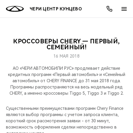
ЧЕРИ ЦЕНТР КУНЦЕВО
КРОССОВЕРЫ CHERY — ПЕРВЫЙ,
ОНЛАЙН СЕРВИСЫ
ПОКУПАТЕЛЯМ
ВЛАДЕЛЬЦАМ
О КОМПАНИИ
МИР CHERY
МОДЕЛИ
АКЦИИ
СЕМЕЙНЫЙ!
16 МАЯ 2018
ВЫБОР И ПОКУПКА
СЕРВИС
АКСЕССУАРЫ
ВЫГОДЫ И АКЦИИ
ВЫБОР И ПОКУПКА
О НАС
ВСЕ МОДЕЛИ
АО «ЧЕРИ АВТОМОБИЛИ РУС» продлевает действие
КРЕДИТ И СТРАХОВАНИЕ
ЗАПЧАСТИ И АКСЕССУАРЫ
О БРЕНДЕ
КРЕДИТ
МЫ В СОЦСЕТЯХ
кредитных программ «Первый автомобиль» и «Семейный
КРОССОВЕРЫ
автомобиль» от CHERY FINANCE до 31 мая 2018 года.
Программы распространяются на весь модельный ряд
ПОДДЕРЖКА
CHERY В СОЦСЕТЯХ
CHERY, а именно кроссоверы Tiggo 5, Tiggo 3 и Tiggo 2.
СЕДАНЫ
CHERY CONNECT
ЛЮДИ CHERY
Существенными преимуществами программ Chery Finance
НОВИНКИ
являются выбор программы с учетом запроса клиента,
БЛАГОТВОРИТЕЛЬНОСТЬ
короткий срок рассмотрения заявки - от 30 минут,
возможность оформления сделки непосредственно в