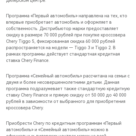
дилерском центре.
CHERY REMOTE
Программа «Первый автомобиль» направлена на тех, кто
CHERY И СПОРТ
впервые приобретает автомобиль и оформляет в
собственность. Дистрибьютор марки предоставляет
НАШИ МЕРОПРИЯТИЯ
скидку в размере 70 000 рублей при покупке кроссовера
Chery Tiggo 5, фиксированная скидка 60 000 рублей
ВИДЕООБЗОРЫ
распространяется на модели — Tiggo 3 и Tiggo 2. В
рамках программы действует стандартная кредитная
ставка Chery Finance.
CHERY ДЛЯ ДЕТЕЙ
Программа «Семейный автомобиль» рассчитана на семьи с
двумя и более несовершеннолетними детьми. Данная
программа подразумевает также стандартную кредитную
ставку Chery Finance и прямую скидку от 50 000 до 40 000
рублей в зависимости от выбранного для приобретения
кроссовера Chery.
Приобрести Chery по кредитным программам «Первый
автомобиль» и «Семейный автомобиль» можно в