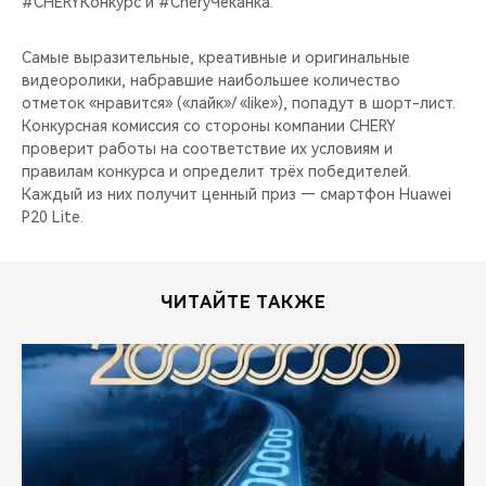
#CHERYКонкурс и #CheryЧеканка.
CHERY REMOTE
Самые выразительные, креативные и оригинальные
CHERY И СПОРТ
видеоролики, набравшие наибольшее количество
отметок «нравится» («лайк»/ «like»), попадут в шорт-лист.
НАШИ МЕРОПРИЯТИЯ
Конкурсная комиссия со стороны компании CHERY
проверит работы на соответствие их условиям и
ВИДЕООБЗОРЫ
правилам конкурса и определит трёх победителей.
Каждый из них получит ценный приз — смартфон Huawei
P20 Lite.
CHERY ДЛЯ ДЕТЕЙ
ЧИТАЙТЕ ТАКЖЕ