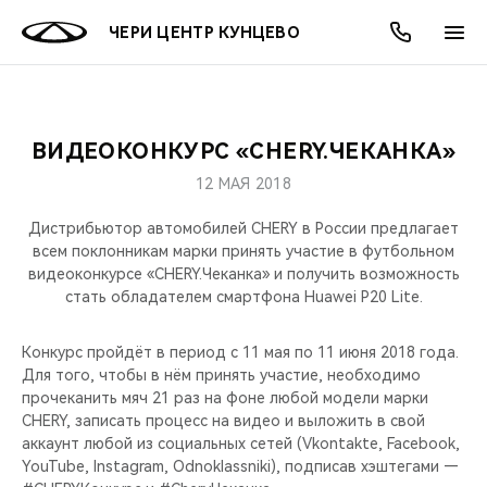
ЧЕРИ ЦЕНТР КУНЦЕВО
ВИДЕОКОНКУРС «CHERY.ЧЕКАНКА»
ОНЛАЙН СЕРВИСЫ
ПОКУПАТЕЛЯМ
ВЛАДЕЛЬЦАМ
О КОМПАНИИ
МИР CHERY
МОДЕЛИ
АКЦИИ
12 МАЯ 2018
ВЫБОР И ПОКУПКА
СЕРВИС
АКСЕССУАРЫ
ВЫГОДЫ И АКЦИИ
ВЫБОР И ПОКУПКА
О НАС
ВСЕ МОДЕЛИ
Дистрибьютор автомобилей CHERY в России предлагает
всем поклонникам марки принять участие в футбольном
КРЕДИТ И СТРАХОВАНИЕ
ЗАПЧАСТИ И АКСЕССУАРЫ
О БРЕНДЕ
КРЕДИТ
МЫ В СОЦСЕТЯХ
видеоконкурсе «CHERY.Чеканка» и получить возможность
КРОССОВЕРЫ
стать обладателем смартфона Huawei P20 Lite.
ПОДДЕРЖКА
CHERY В СОЦСЕТЯХ
СЕДАНЫ
Конкурс пройдёт в период с 11 мая по 11 июня 2018 года.
Для того, чтобы в нём принять участие, необходимо
CHERY CONNECT
ЛЮДИ CHERY
прочеканить мяч 21 раз на фоне любой модели марки
НОВИНКИ
CHERY, записать процесс на видео и выложить в свой
БЛАГОТВОРИТЕЛЬНОСТЬ
аккаунт любой из социальных сетей (Vkontakte, Facebook,
YouTube, Instagram, Odnoklassniki), подписав хэштегами —