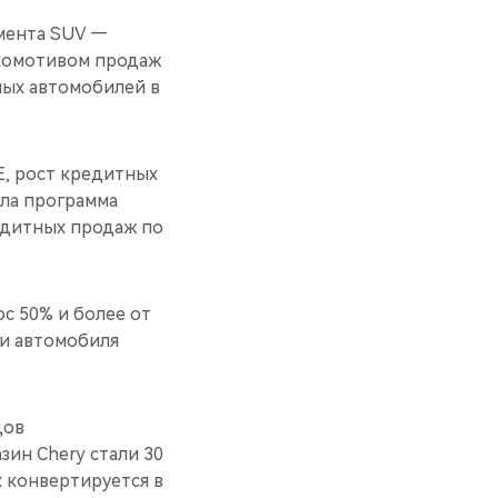
мента SUV —
окомотивом продаж
нных автомобилей в
E, рост кредитных
ила программа
редитных продаж по
с 50% и более от
ти автомобиля
дов
зин Chery стали 30
х конвертируется в