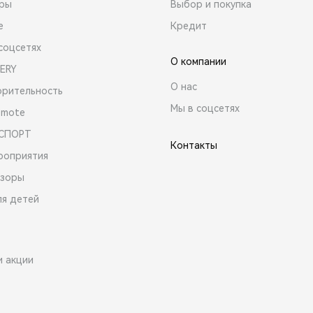
ары
Выбор и покупка
е
Кредит
соцсетях
О компании
ERY
О нас
орительность
Мы в соцсетях
emote
 СПОРТ
Контакты
роприятия
зоры
ля детей
и акции