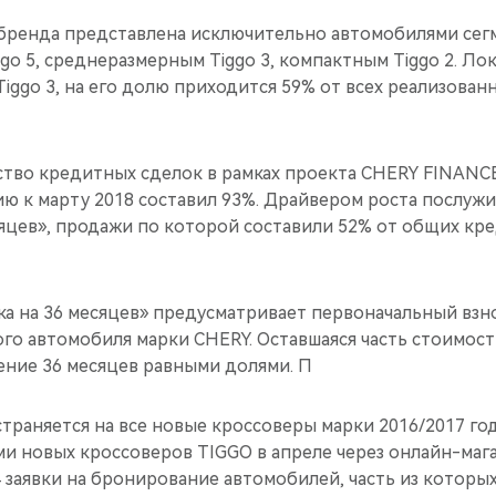
бренда представлена исключительно автомобилями сег
go 5, среднеразмерным Tiggo 3, компактным Tiggo 2. Л
Tiggo 3, на его долю приходится 59% от всех реализова
ство кредитных сделок в рамках проекта CHERY FINANC
ю к марту 2018 составил 93%. Драйвером роста послуж
сяцев», продажи по которой составили 52% от общих к
а на 36 месяцев» предусматривает первоначальный взно
го автомобиля марки CHERY. Оставшаяся часть стоимос
ение 36 месяцев равными долями. П
траняется на все новые кроссоверы марки 2016/2017 го
и новых кроссоверов TIGGO в апреле через онлайн-мага
 заявки на бронирование автомобилей, часть из которы