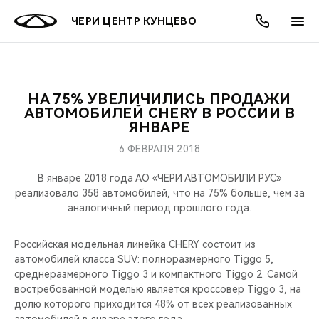
ЧЕРИ ЦЕНТР КУНЦЕВО
НА 75% УВЕЛИЧИЛИСЬ ПРОДАЖИ
ОНЛАЙН СЕРВИСЫ
ПОКУПАТЕЛЯМ
ВЛАДЕЛЬЦАМ
О КОМПАНИИ
МИР CHERY
МОДЕЛИ
АКЦИИ
АВТОМОБИЛЕЙ CHERY В РОССИИ В
ЯНВАРЕ
ВЫБОР И ПОКУПКА
СЕРВИС
АКСЕССУАРЫ
ВЫГОДЫ И АКЦИИ
ВЫБОР И ПОКУПКА
О НАС
ВСЕ МОДЕЛИ
6 ФЕВРАЛЯ 2018
КРЕДИТ И СТРАХОВАНИЕ
ЗАПЧАСТИ И АКСЕССУАРЫ
О БРЕНДЕ
КРЕДИТ
МЫ В СОЦСЕТЯХ
В январе 2018 года АО «ЧЕРИ АВТОМОБИЛИ РУС»
КРОССОВЕРЫ
реализовало 358 автомобилей, что на 75% больше, чем за
аналогичный период прошлого года.
ПОДДЕРЖКА
CHERY В СОЦСЕТЯХ
СЕДАНЫ
Российская модельная линейка CHERY состоит из
CHERY CONNECT
ЛЮДИ CHERY
автомобилей класса SUV: полноразмерного Tiggo 5,
НОВИНКИ
среднеразмерного Tiggo 3 и компактного Tiggo 2. Самой
БЛАГОТВОРИТЕЛЬНОСТЬ
востребованной моделью является кроссовер Tiggo 3, на
долю которого приходится 48% от всех реализованных