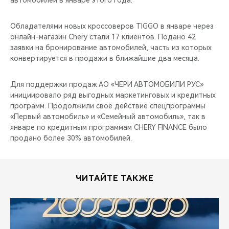
автомобилей в январе этого года.
CHERY REMOTE
Обладателями новых кроссоверов TIGGO в январе через
CHERY И СПОРТ
онлайн-магазин Chery стали 17 клиентов. Подано 42
заявки на бронирование автомобилей, часть из которых
НАШИ МЕРОПРИЯТИЯ
конвертируется в продажи в ближайшие два месяца.
ВИДЕООБЗОРЫ
Для поддержки продаж АО «ЧЕРИ АВТОМОБИЛИ РУС»
инициировало ряд выгодных маркетинговых и кредитных
CHERY ДЛЯ ДЕТЕЙ
программ. Продолжили своё действие спецпрограммы
«Первый автомобиль» и «Семейный автомобиль», так в
январе по кредитным программам CHERY FINANCE было
продано более 30% автомобилей.
ЧИТАЙТЕ ТАКЖЕ