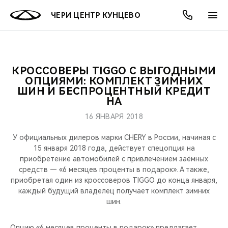
ЧЕРИ ЦЕНТР КУНЦЕВО
КРОССОВЕРЫ TIGGO С ВЫГОДНЫМИ
ОНЛАЙН СЕРВИСЫ
ПОКУПАТЕЛЯМ
ВЛАДЕЛЬЦАМ
О КОМПАНИИ
МИР CHERY
МОДЕЛИ
АКЦИИ
ОПЦИЯМИ: КОМПЛЕКТ ЗИМНИХ
ШИН И БЕСПРОЦЕНТНЫЙ КРЕДИТ
НА
ВЫБОР И ПОКУПКА
СЕРВИС
АКСЕССУАРЫ
ВЫГОДЫ И АКЦИИ
ВЫБОР И ПОКУПКА
О НАС
ВСЕ МОДЕЛИ
16 ЯНВАРЯ 2018
КРЕДИТ И СТРАХОВАНИЕ
ЗАПЧАСТИ И АКСЕССУАРЫ
О БРЕНДЕ
КРЕДИТ
МЫ В СОЦСЕТЯХ
КРОССОВЕРЫ
У официальных дилеров марки CHERY в России, начиная с
15 января 2018 года, действует спецопция на
ПОДДЕРЖКА
CHERY В СОЦСЕТЯХ
приобретение автомобилей с привлечением заёмных
СЕДАНЫ
средств — «6 месяцев проценты в подарок». А также,
CHERY CONNECT
ЛЮДИ CHERY
приобретая один из кроссоверов TIGGO до конца января,
каждый будущий владелец получает комплект зимних
НОВИНКИ
шин.
БЛАГОТВОРИТЕЛЬНОСТЬ
Опцию «6 месяцев проценты в подарок» предлагает