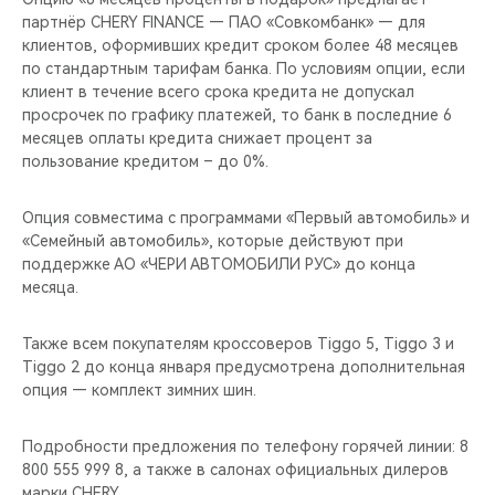
CHERY REMOTE
партнёр CHERY FINANCE — ПАО «Совкомбанк» — для
клиентов, оформивших кредит сроком более 48 месяцев
CHERY И СПОРТ
по стандартным тарифам банка. По условиям опции, если
клиент в течение всего срока кредита не допускал
просрочек по графику платежей, то банк в последние 6
НАШИ МЕРОПРИЯТИЯ
месяцев оплаты кредита снижает процент за
пользование кредитом – до 0%.
ВИДЕООБЗОРЫ
Опция совместима с программами «Первый автомобиль» и
CHERY ДЛЯ ДЕТЕЙ
«Семейный автомобиль», которые действуют при
поддержке АО «ЧЕРИ АВТОМОБИЛИ РУС» до конца
месяца.
Также всем покупателям кроссоверов Tiggo 5, Tiggo 3 и
Tiggo 2 до конца января предусмотрена дополнительная
опция — комплект зимних шин.
Подробности предложения по телефону горячей линии: 8
800 555 999 8, а также в салонах официальных дилеров
марки CHERY.