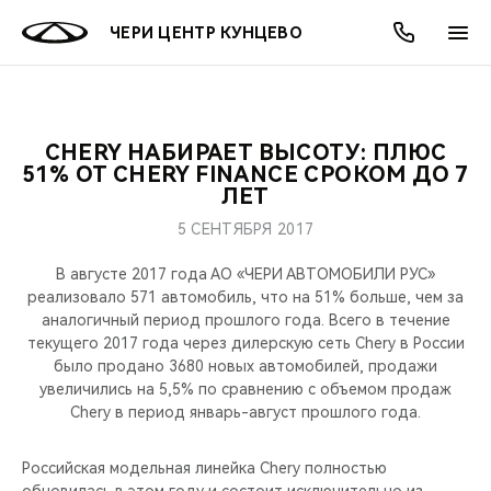
ЧЕРИ ЦЕНТР КУНЦЕВО
CHERY НАБИРАЕТ ВЫСОТУ: ПЛЮС
ОНЛАЙН СЕРВИСЫ
ПОКУПАТЕЛЯМ
ВЛАДЕЛЬЦАМ
О КОМПАНИИ
МИР CHERY
МОДЕЛИ
АКЦИИ
51% ОТ CHERY FINANCE СРОКОМ ДО 7
ЛЕТ
ВЫБОР И ПОКУПКА
СЕРВИС
АКСЕССУАРЫ
ВЫГОДЫ И АКЦИИ
ВЫБОР И ПОКУПКА
О НАС
ВСЕ МОДЕЛИ
5 СЕНТЯБРЯ 2017
КРЕДИТ И СТРАХОВАНИЕ
ЗАПЧАСТИ И АКСЕССУАРЫ
О БРЕНДЕ
КРЕДИТ
МЫ В СОЦСЕТЯХ
В августе 2017 года АО «ЧЕРИ АВТОМОБИЛИ РУС»
КРОССОВЕРЫ
реализовало 571 автомобиль, что на 51% больше, чем за
аналогичный период прошлого года. Всего в течение
ПОДДЕРЖКА
CHERY В СОЦСЕТЯХ
текущего 2017 года через дилерскую сеть Chery в России
СЕДАНЫ
было продано 3680 новых автомобилей, продажи
CHERY CONNECT
ЛЮДИ CHERY
увеличились на 5,5% по сравнению с объемом продаж
Chery в период январь-август прошлого года.
НОВИНКИ
БЛАГОТВОРИТЕЛЬНОСТЬ
Российская модельная линейка Chery полностью