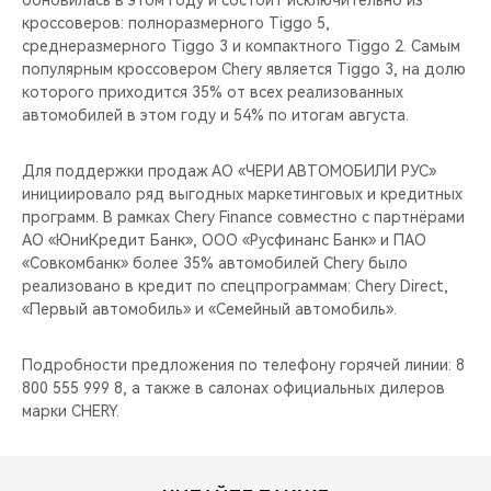
обновилась в этом году и состоит исключительно из
CHERY REMOTE
кроссоверов: полноразмерного Tiggo 5,
среднеразмерного Tiggo 3 и компактного Tiggo 2. Самым
CHERY И СПОРТ
популярным кроссовером Chery является Tiggo 3, на долю
которого приходится 35% от всех реализованных
НАШИ МЕРОПРИЯТИЯ
автомобилей в этом году и 54% по итогам августа.
ВИДЕООБЗОРЫ
Для поддержки продаж АО «ЧЕРИ АВТОМОБИЛИ РУС»
инициировало ряд выгодных маркетинговых и кредитных
программ. В рамках Chery Finance совместно с партнёрами
CHERY ДЛЯ ДЕТЕЙ
АО «ЮниКредит Банк», ООО «Русфинанс Банк» и ПАО
«Совкомбанк» более 35% автомобилей Chery было
реализовано в кредит по спецпрограммам: Chery Direct,
«Первый автомобиль» и «Семейный автомобиль».
Подробности предложения по телефону горячей линии: 8
800 555 999 8, а также в салонах официальных дилеров
марки CHERY.