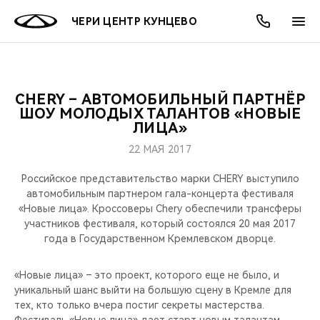
ЧЕРИ ЦЕНТР КУНЦЕВО
CHERY – АВТОМОБИЛЬНЫЙ ПАРТНЁР
ОНЛАЙН СЕРВИСЫ
ПОКУПАТЕЛЯМ
ВЛАДЕЛЬЦАМ
О КОМПАНИИ
МИР CHERY
МОДЕЛИ
АКЦИИ
ШОУ МОЛОДЫХ ТАЛАНТОВ «НОВЫЕ
ЛИЦА»
ВЫБОР И ПОКУПКА
СЕРВИС
АКСЕССУАРЫ
ВЫГОДЫ И АКЦИИ
ВЫБОР И ПОКУПКА
О НАС
ВСЕ МОДЕЛИ
22 МАЯ 2017
КРЕДИТ И СТРАХОВАНИЕ
ЗАПЧАСТИ И АКСЕССУАРЫ
О БРЕНДЕ
КРЕДИТ
МЫ В СОЦСЕТЯХ
Российское представительство марки CHERY выступило
КРОССОВЕРЫ
автомобильным партнером гала-концерта фестиваля
«Новые лица». Кроссоверы Chery обеспечили трансферы
ПОДДЕРЖКА
CHERY В СОЦСЕТЯХ
участников фестиваля, который состоялся 20 мая 2017
СЕДАНЫ
года в Государственном Кремлевском дворце.
CHERY CONNECT
ЛЮДИ CHERY
НОВИНКИ
«Новые лица» – это проект, которого еще не было, и
БЛАГОТВОРИТЕЛЬНОСТЬ
уникальный шанс выйти на большую сцену в Кремле для
тех, кто только вчера постиг секреты мастерства.