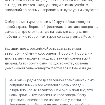
Фестиваль «Новые лица» дает старт новым талантам,
CHERY REMOTE
вышедшим из стен школ, училищ и высших учебных
заведений по разным направлениям культуры и искусства.
CHERY И СПОРТ
Отборочные туры прошли в 10 крупнейших городах
НАШИ МЕРОПРИЯТИЯ
нашей страны. Вершиной фестиваля стал гала-концерт в
самом центре столицы, где на главную сцену вышли
ВИДЕООБЗОРЫ
победители отборочных туров со всех уголков России.
CHERY ДЛЯ ДЕТЕЙ
Будущих звёзд российской эстрады встречали
автомобили Chery – кроссоверы Tiggo 5 и Tiggo 2 – и
доставляли к входу в Государственный Кремлевский
дворец. Автомобили были по достоинству оценены
участниками гала-концерта фестиваля «Новые лица».
«Мы очень рады представленной возможности быть
сопричастными к восхождению новых звёзд и
открытию новых талантов. Нам очень приятно, что
наши яркие и технологичные кроссоверы Chery
произвели впечатление на гостей и участников
фестиваля и добавили им позитивных эмоций перед