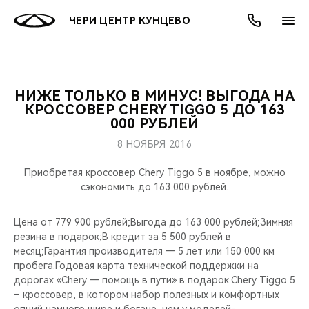
ЧЕРИ ЦЕНТР КУНЦЕВО
НИЖЕ ТОЛЬКО В МИНУС! ВЫГОДА НА
ОНЛАЙН СЕРВИСЫ
ПОКУПАТЕЛЯМ
ВЛАДЕЛЬЦАМ
О КОМПАНИИ
МИР CHERY
МОДЕЛИ
АКЦИИ
КРОССОВЕР CHERY TIGGO 5 ДО 163
000 РУБЛЕЙ
ВЫБОР И ПОКУПКА
СЕРВИС
АКСЕССУАРЫ
ВЫГОДЫ И АКЦИИ
ВЫБОР И ПОКУПКА
О НАС
ВСЕ МОДЕЛИ
8 НОЯБРЯ 2016
КРЕДИТ И СТРАХОВАНИЕ
ЗАПЧАСТИ И АКСЕССУАРЫ
О БРЕНДЕ
КРЕДИТ
МЫ В СОЦСЕТЯХ
Приобретая кроссовер Chery Tiggo 5 в ноябре, можно
КРОССОВЕРЫ
сэкономить до 163 000 рублей.
ПОДДЕРЖКА
CHERY В СОЦСЕТЯХ
Цена от 779 900 рублей;Выгода до 163 000 рублей;Зимняя
СЕДАНЫ
резина в подарок;В кредит за 5 500 рублей в
CHERY CONNECT
ЛЮДИ CHERY
месяц;Гарантия производителя — 5 лет или 150 000 км
НОВИНКИ
пробега.Годовая карта технической поддержки на
БЛАГОТВОРИТЕЛЬНОСТЬ
дорогах «Chery — помощь в пути» в подарок.Chery Tiggo 5
– кроссовер, в котором набор полезных и комфортных