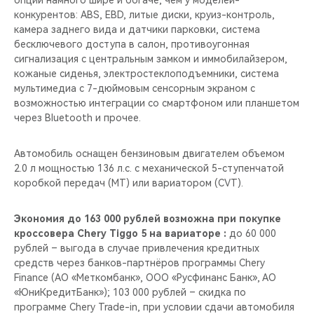
опций намного шире и богаче, чем у моделей-
CHERY REMOTE
конкурентов: ABS, EBD, литые диски, круиз-контроль,
камера заднего вида и датчики парковки, система
CHERY И СПОРТ
бесключевого доступа в салон, противоугонная
сигнализация с центральным замком и иммобилайзером,
НАШИ МЕРОПРИЯТИЯ
кожаные сиденья, электростеклоподъемники, система
мультимедиа с 7-дюймовым сенсорным экраном c
возможностью интеграции со смартфоном или планшетом
ВИДЕООБЗОРЫ
через Bluetooth и прочее.
CHERY ДЛЯ ДЕТЕЙ
Автомобиль оснащен бензиновым двигателем объемом
2.0 л мощностью 136 л.с. с механической 5-ступенчатой
коробкой передач (MT) или вариатором (CVT).
Экономия до 163 000 рублей возможна при покупке
кроссовера Chery Tiggo 5 на вариаторе :
до 60 000
рублей – выгода в случае привлечения кредитных
средств через банков-партнёров программы Chery
Finance (АО «Меткомбанк», ООО «Русфинанс Банк», АО
«ЮниКредитБанк»); 103 000 рублей – скидка по
программе Chery Trade-in, при условии сдачи автомобиля