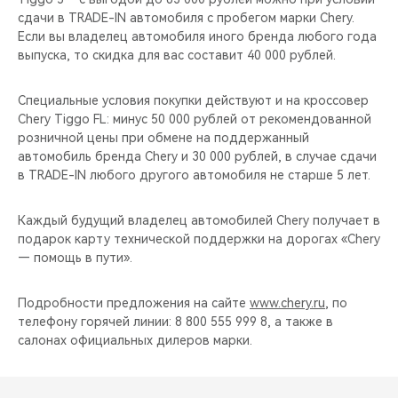
CHERY REMOTE
сдачи в TRADE-IN автомобиля с пробегом марки Chery.
Если вы владелец автомобиля иного бренда любого года
CHERY И СПОРТ
выпуска, то скидка для вас составит 40 000 рублей.
НАШИ МЕРОПРИЯТИЯ
Специальные условия покупки действуют и на кроссовер
Chery Tiggo FL: минус 50 000 рублей от рекомендованной
розничной цены при обмене на поддержанный
ВИДЕООБЗОРЫ
автомобиль бренда Chery и 30 000 рублей, в случае сдачи
в TRADE-IN любого другого автомобиля не старше 5 лет.
CHERY ДЛЯ ДЕТЕЙ
Каждый будущий владелец автомобилей Chery получает в
подарок карту технической поддержки на дорогах «Chery
— помощь в пути».
Подробности предложения на сайте
www.chery.ru
, по
телефону горячей линии: 8 800 555 999 8, а также в
салонах официальных дилеров марки.