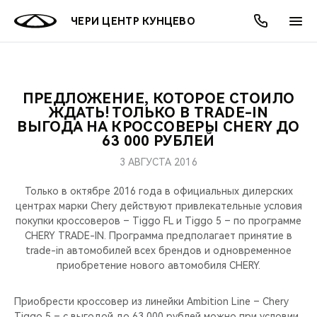
ЧЕРИ ЦЕНТР КУНЦЕВО
ПРЕДЛОЖЕНИЕ, КОТОРОЕ СТОИЛО
ОНЛАЙН СЕРВИСЫ
ПОКУПАТЕЛЯМ
ВЛАДЕЛЬЦАМ
О КОМПАНИИ
МИР CHERY
МОДЕЛИ
АКЦИИ
ЖДАТЬ! ТОЛЬКО В TRADE-IN
ВЫГОДА НА КРОССОВЕРЫ CHERY ДО
63 000 РУБЛЕЙ
ВЫБОР И ПОКУПКА
СЕРВИС
АКСЕССУАРЫ
ВЫГОДЫ И АКЦИИ
ВЫБОР И ПОКУПКА
О НАС
ВСЕ МОДЕЛИ
3 АВГУСТА 2016
КРЕДИТ И СТРАХОВАНИЕ
ЗАПЧАСТИ И АКСЕССУАРЫ
О БРЕНДЕ
КРЕДИТ
МЫ В СОЦСЕТЯХ
КРОССОВЕРЫ
Только в октябре 2016 года в официальных дилерских
центрах марки Chery действуют привлекательные условия
ПОДДЕРЖКА
CHERY В СОЦСЕТЯХ
покупки кроссоверов – Tiggo FL и Tiggo 5 – по программе
СЕДАНЫ
CHERY TRADE-IN. Программа предполагает принятие в
CHERY CONNECT
ЛЮДИ CHERY
trade-in автомобилей всех брендов и одновременное
приобретение нового автомобиля CHERY.
НОВИНКИ
БЛАГОТВОРИТЕЛЬНОСТЬ
Приобрести кроссовер из линейки Ambition Line – Chery
Tiggo 5 – c выгодой до 63 000 рублей можно при условии