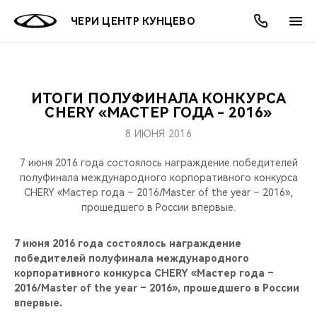
ЧЕРИ ЦЕНТР КУНЦЕВО
ИТОГИ ПОЛУФИНАЛА КОНКУРСА
ОНЛАЙН СЕРВИСЫ
ПОКУПАТЕЛЯМ
ВЛАДЕЛЬЦАМ
О КОМПАНИИ
МИР CHERY
МОДЕЛИ
АКЦИИ
CHERY «МАСТЕР ГОДА - 2016»
8 ИЮНЯ 2016
ВЫБОР И ПОКУПКА
СЕРВИС
АКСЕССУАРЫ
ВЫГОДЫ И АКЦИИ
ВЫБОР И ПОКУПКА
О НАС
ВСЕ МОДЕЛИ
7 июня 2016 года состоялось награждение победителей
КРЕДИТ И СТРАХОВАНИЕ
ЗАПЧАСТИ И АКСЕССУАРЫ
О БРЕНДЕ
КРЕДИТ
МЫ В СОЦСЕТЯХ
полуфинала международного корпоративного конкурса
КРОССОВЕРЫ
CHERY «Мастер года – 2016/Master of the year – 2016»,
прошедшего в России впервые.
ПОДДЕРЖКА
CHERY В СОЦСЕТЯХ
СЕДАНЫ
7 июня 2016 года состоялось награждение
CHERY CONNECT
ЛЮДИ CHERY
победителей полуфинала международного
НОВИНКИ
корпоративного конкурса CHERY «Мастер года –
БЛАГОТВОРИТЕЛЬНОСТЬ
2016/Master of the year – 2016», прошедшего в России
впервые.