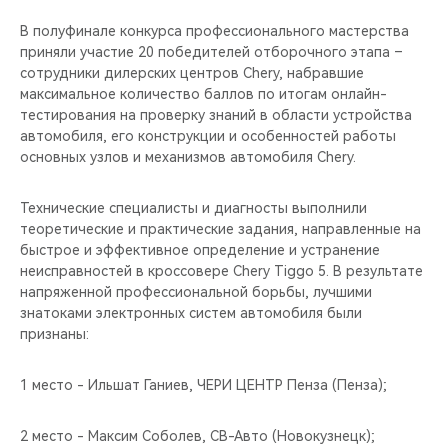
CHERY REMOTE
В полуфинале конкурса профессионального мастерства
приняли участие 20 победителей отборочного этапа –
CHERY И СПОРТ
сотрудники дилерских центров Chery, набравшие
максимальное количество баллов по итогам онлайн-
НАШИ МЕРОПРИЯТИЯ
тестирования на проверку знаний в области устройства
автомобиля, его конструкции и особенностей работы
ВИДЕООБЗОРЫ
основных узлов и механизмов автомобиля Chery.
CHERY ДЛЯ ДЕТЕЙ
Технические специалисты и диагносты выполнили
теоретические и практические задания, направленные на
быстрое и эффективное определение и устранение
неисправностей в кроссовере Chery Tiggo 5. В результате
напряженной профессиональной борьбы, лучшими
знатоками электронных систем автомобиля были
признаны:
1 место - Ильшат Ганиев, ЧЕРИ ЦЕНТР Пенза (Пенза);
2 место - Максим Соболев, СВ-Авто (Новокузнецк);